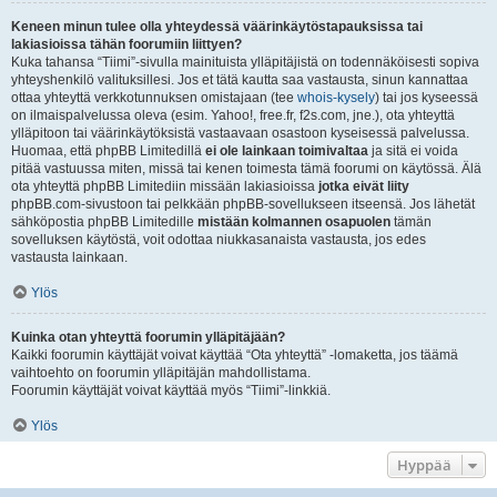
Keneen minun tulee olla yhteydessä väärinkäytöstapauksissa tai
lakiasioissa tähän foorumiin liittyen?
Kuka tahansa “Tiimi”-sivulla mainituista ylläpitäjistä on todennäköisesti sopiva
yhteyshenkilö valituksillesi. Jos et tätä kautta saa vastausta, sinun kannattaa
ottaa yhteyttä verkkotunnuksen omistajaan (tee
whois-kysely
) tai jos kyseessä
on ilmaispalvelussa oleva (esim. Yahoo!, free.fr, f2s.com, jne.), ota yhteyttä
ylläpitoon tai väärinkäytöksistä vastaavaan osastoon kyseisessä palvelussa.
Huomaa, että phpBB Limitedillä
ei ole lainkaan toimivaltaa
ja sitä ei voida
pitää vastuussa miten, missä tai kenen toimesta tämä foorumi on käytössä. Älä
ota yhteyttä phpBB Limitediin missään lakiasioissa
jotka eivät liity
phpBB.com-sivustoon tai pelkkään phpBB-sovellukseen itseensä. Jos lähetät
sähköpostia phpBB Limitedille
mistään kolmannen osapuolen
tämän
sovelluksen käytöstä, voit odottaa niukkasanaista vastausta, jos edes
vastausta lainkaan.
Ylös
Kuinka otan yhteyttä foorumin ylläpitäjään?
Kaikki foorumin käyttäjät voivat käyttää “Ota yhteyttä” -lomaketta, jos täämä
vaihtoehto on foorumin ylläpitäjän mahdollistama.
Foorumin käyttäjät voivat käyttää myös “Tiimi”-linkkiä.
Ylös
Hyppää