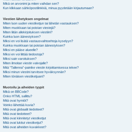
Mikä on arvonimi ja miten vaihdan sen?
Kun klikkaan sähköpostilinkkiä, minua pyydetään kirjautumaan?
Viestien lähetyksen ongelmat
Miten luon uuden viestiketjun tai lähetän vastauksen?
Miten muokkaan tai poistan viestejä?
Miten liitän allekirjoituksen viestiini?
Kuinka luon äänestyksen?
Miksi en voi lisätä vastausvaihtoehtoja kyselyyn?
Kuinka muokkaan tai poistan äänestyksen?
Miksi en pääse alueelle?
Miksi en voi liittää tiedostoja?
Miksi sain varoituksen?
Miten ilmoitan viestin valvojalle?
Mitä “Tallenna”-painike viestin kirjoittamisessa tekee?
Miksi minun viestini tarvitsee hyväksynnän?
Miten tönäisen viestiketjuani?
Muotoilu ja aiheiden tyypit
Mikä on BBCode?
Onko HTML sallittu?
Mitä ovat hymiöt?
Voinko lähettää kuvia?
Mitä ovat globaalit tiedotteet?
Mitä ovat tiedotteet?
Mitä ovat kiinnitetyt viestiketjut
Mitä ovat lukitut viestiketjut?
Mitä ovat aiheiden kuvakkeet?