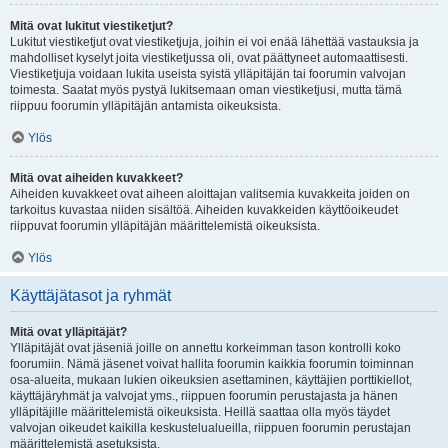
Mitä ovat lukitut viestiketjut?
Lukitut viestiketjut ovat viestiketjuja, joihin ei voi enää lähettää vastauksia ja
mahdolliset kyselyt joita viestiketjussa oli, ovat päättyneet automaattisesti.
Viestiketjuja voidaan lukita useista syistä ylläpitäjän tai foorumin valvojan
toimesta. Saatat myös pystyä lukitsemaan oman viestiketjusi, mutta tämä
riippuu foorumin ylläpitäjän antamista oikeuksista.
Ylös
Mitä ovat aiheiden kuvakkeet?
Aiheiden kuvakkeet ovat aiheen aloittajan valitsemia kuvakkeita joiden on
tarkoitus kuvastaa niiden sisältöä. Aiheiden kuvakkeiden käyttöoikeudet
riippuvat foorumin ylläpitäjän määrittelemistä oikeuksista.
Ylös
Käyttäjätasot ja ryhmät
Mitä ovat ylläpitäjät?
Ylläpitäjät ovat jäseniä joille on annettu korkeimman tason kontrolli koko
foorumiin. Nämä jäsenet voivat hallita foorumin kaikkia foorumin toiminnan
osa-alueita, mukaan lukien oikeuksien asettaminen, käyttäjien porttikiellot,
käyttäjäryhmät ja valvojat yms., riippuen foorumin perustajasta ja hänen
ylläpitäjille määrittelemistä oikeuksista. Heillä saattaa olla myös täydet
valvojan oikeudet kaikilla keskustelualueilla, riippuen foorumin perustajan
määrittelemistä asetuksista.