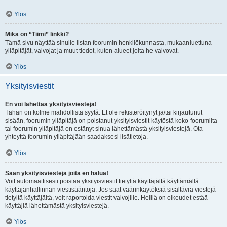
Ylös
Mikä on “Tiimi” linkki?
Tämä sivu näyttää sinulle listan foorumin henkilökunnasta, mukaanluettuna
ylläpitäjät, valvojat ja muut tiedot, kuten alueet joita he valvovat.
Ylös
Yksityisviestit
En voi lähettää yksityisviestejä!
Tähän on kolme mahdollista syytä. Et ole rekisteröitynyt ja/tai kirjautunut
sisään, foorumin ylläpitäjä on poistanut yksityisviestit käytöstä koko foorumilta
tai foorumin ylläpitäjä on estänyt sinua lähettämästä yksityisviestejä. Ota
yhteyttä foorumin ylläpitäjään saadaksesi lisätietoja.
Ylös
Saan yksityisviestejä joita en halua!
Voit automaattisesti poistaa yksityisviestit tietyltä käyttäjältä käyttämällä
käyttäjänhallinnan viestisääntöjä. Jos saat väärinkäytöksiä sisältäviä viestejä
tietyltä käyttäjältä, voit raportoida viestit valvojille. Heillä on oikeudet estää
käyttäjiä lähettämästä yksityisviestejä.
Ylös