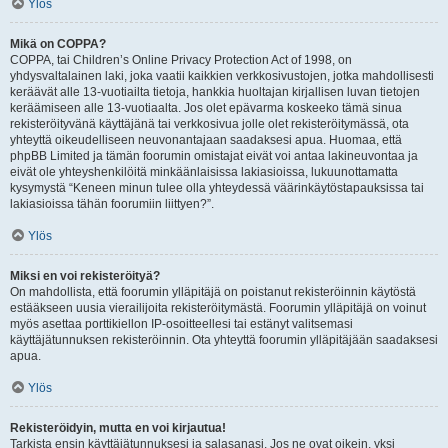
Ylös
Mikä on COPPA?
COPPA, tai Children’s Online Privacy Protection Act of 1998, on
yhdysvaltalainen laki, joka vaatii kaikkien verkkosivustojen, jotka mahdollisesti
keräävät alle 13-vuotiailta tietoja, hankkia huoltajan kirjallisen luvan tietojen
keräämiseen alle 13-vuotiaalta. Jos olet epävarma koskeeko tämä sinua
rekisteröityvänä käyttäjänä tai verkkosivua jolle olet rekisteröitymässä, ota
yhteyttä oikeudelliseen neuvonantajaan saadaksesi apua. Huomaa, että
phpBB Limited ja tämän foorumin omistajat eivät voi antaa lakineuvontaa ja
eivät ole yhteyshenkilöitä minkäänlaisissa lakiasioissa, lukuunottamatta
kysymystä “Keneen minun tulee olla yhteydessä väärinkäytöstapauksissa tai
lakiasioissa tähän foorumiin liittyen?”.
Ylös
Miksi en voi rekisteröityä?
On mahdollista, että foorumin ylläpitäjä on poistanut rekisteröinnin käytöstä
estääkseen uusia vierailijoita rekisteröitymästä. Foorumin ylläpitäjä on voinut
myös asettaa porttikiellon IP-osoitteellesi tai estänyt valitsemasi
käyttäjätunnuksen rekisteröinnin. Ota yhteyttä foorumin ylläpitäjään saadaksesi
apua.
Ylös
Rekisteröidyin, mutta en voi kirjautua!
Tarkista ensin käyttäjätunnuksesi ja salasanasi. Jos ne ovat oikein, yksi