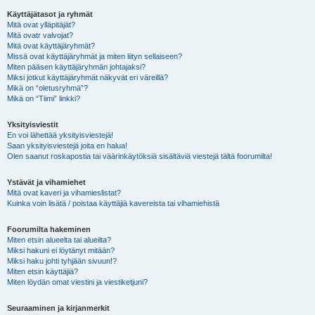
Käyttäjätasot ja ryhmät
Mitä ovat ylläpitäjät?
Mitä ovatr valvojat?
Mitä ovat käyttäjäryhmät?
Missä ovat käyttäjäryhmät ja miten liityn sellaiseen?
Miten pääsen käyttäjäryhmän johtajaksi?
Miksi jotkut käyttäjäryhmät näkyvät eri väreillä?
Mikä on “oletusryhmä”?
Mikä on “Tiimi” linkki?
Yksityisviestit
En voi lähettää yksityisviestejä!
Saan yksityisviestejä joita en halua!
Olen saanut roskapostia tai väärinkäytöksiä sisältäviä viestejä tältä foorumilta!
Ystävät ja vihamiehet
Mitä ovat kaveri ja vihamieslistat?
Kuinka voin lisätä / poistaa käyttäjiä kavereista tai vihamiehistä
Foorumilta hakeminen
Miten etsin alueelta tai alueilta?
Miksi hakuni ei löytänyt mitään?
Miksi haku johti tyhjään sivuun!?
Miten etsin käyttäjiä?
Miten löydän omat viestini ja viestiketjuni?
Seuraaminen ja kirjanmerkit