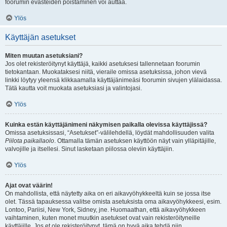
foorumin evästeiden poistaminen voi auttaa.
Ylös
Käyttäjän asetukset
Miten muutan asetuksiani?
Jos olet rekisteröitynyt käyttäjä, kaikki asetuksesi tallennetaan foorumin
tietokantaan. Muokataksesi niitä, vieraile omissa asetuksissa, johon vievä
linkki löytyy yleensä klikkaamalla käyttäjänimeäsi foorumin sivujen ylälaidassa.
Tätä kautta voit muokata asetuksiasi ja valintojasi.
Ylös
Kuinka estän käyttäjänimeni näkymisen paikalla olevissa käyttäjissä?
Omissa asetuksissasi, “Asetukset”-välilehdellä, löydät mahdollisuuden valita
Piilota paikallaolo
. Ottamalla tämän asetuksen käyttöön näyt vain ylläpitäjille,
valvojille ja itsellesi. Sinut lasketaan piilossa oleviin käyttäjiin.
Ylös
Ajat ovat väärin!
On mahdollista, että näytetty aika on eri aikavyöhykkeeltä kuin se jossa itse
olet. Tässä tapauksessa valitse omista asetuksista oma aikavyöhykkeesi, esim.
Lontoo, Pariisi, New York, Sidney, jne. Huomaathan, että aikavyöhykkeen
vaihtaminen, kuten monet muutkin asetukset ovat vain rekisteröityneille
käyttäjille. Jos et ole rekisteröitynyt, tämä on hyvä aika tehdä niin.