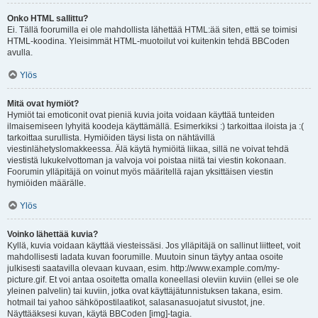
Onko HTML sallittu?
Ei. Tällä foorumilla ei ole mahdollista lähettää HTML:ää siten, että se toimisi
HTML-koodina. Yleisimmät HTML-muotoilut voi kuitenkin tehdä BBCoden
avulla.
Ylös
Mitä ovat hymiöt?
Hymiöt tai emoticonit ovat pieniä kuvia joita voidaan käyttää tunteiden
ilmaisemiseen lyhyitä koodeja käyttämällä. Esimerkiksi :) tarkoittaa iloista ja :(
tarkoittaa surullista. Hymiöiden täysi lista on nähtävillä
viestinlähetyslomakkeessa. Älä käytä hymiöitä liikaa, sillä ne voivat tehdä
viestistä lukukelvottoman ja valvoja voi poistaa niitä tai viestin kokonaan.
Foorumin ylläpitäjä on voinut myös määritellä rajan yksittäisen viestin
hymiöiden määrälle.
Ylös
Voinko lähettää kuvia?
Kyllä, kuvia voidaan käyttää viesteissäsi. Jos ylläpitäjä on sallinut liitteet, voit
mahdollisesti ladata kuvan foorumille. Muutoin sinun täytyy antaa osoite
julkisesti saatavilla olevaan kuvaan, esim. http://www.example.com/my-
picture.gif. Et voi antaa osoitetta omalla koneellasi oleviin kuviin (ellei se ole
yleinen palvelin) tai kuviin, jotka ovat käyttäjätunnistuksen takana, esim.
hotmail tai yahoo sähköpostilaatikot, salasanasuojatut sivustot, jne.
Näyttääksesi kuvan, käytä BBCoden [img]-tagia.