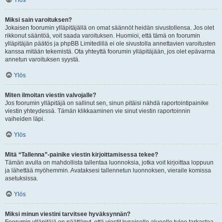
Ylös
Miksi sain varoituksen?
Jokaisen foorumin ylläpitäjällä on omat säännöt heidän sivustollensa. Jos olet
rikkonut sääntöä, voit saada varoituksen. Huomioi, että tämä on foorumin
ylläpitäjän päätös ja phpBB Limitedillä ei ole sivustolla annettavien varoitusten
kanssa mitään tekemistä. Ota yhteyttä foorumin ylläpitäjään, jos olet epävarma
annetun varoituksen syystä.
Ylös
Miten ilmoitan viestin valvojalle?
Jos foorumin ylläpitäjä on sallinut sen, sinun pitäisi nähdä raportointipainike
viestin yhteydessä. Tämän klikkaaminen vie sinut viestin raportoinnin
vaiheiden läpi.
Ylös
Mitä “Tallenna”-painike viestin kirjoittamisessa tekee?
Tämän avulla on mahdollista tallentaa luonnoksia, jotka voit kirjoittaa loppuun
ja lähettää myöhemmin. Avataksesi tallennetun luonnoksen, vieraile komissa
asetuksissa.
Ylös
Miksi minun viestini tarvitsee hyväksynnän?