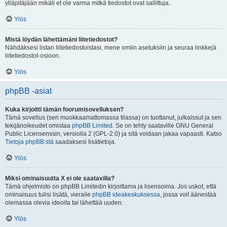
ylläpitäjään mikäli et ole varma mitkä tiedostot ovat sallittuja..
Ylös
Mistä löydän lähettämäni liitetiedostot?
Nähdäksesi listan liitetiedostoistasi, mene omiin asetuksiin ja seuraa linkkejä
liitetiedostot-osioon.
Ylös
phpBB -asiat
Kuka kirjoitti tämän foorumisovelluksen?
Tämä sovellus (sen muokkaamattomassa tilassa) on tuottanut, julkaissut ja sen
tekijänoikeudet omistaa
phpBB Limited
. Se on tehty saataville GNU General
Public Licensenssin, versiolla 2 (GPL-2.0) ja sitä voidaan jakaa vapaasti. Katso
Tietoja phpBB:stä
saadaksesi lisätietoja.
Ylös
Miksi ominaisuutta X ei ole saatavilla?
Tämä ohjelmisto on phpBB Limitedin kirjoittama ja lisensoima. Jos uskot, että
ominaisuus tulisi lisätä, vieraile
phpBB ideakeskuksessa
, jossa voit äänestää
olemassa olevia ideoita tai lähettää uuden.
Ylös