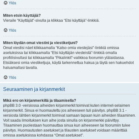
Ylös
Miten etsin käyttäjiä?
Vieraile “Käyttäjät”-sivulla ja klikkaa “Etsi käyttäjä”-linkkiä.
Ylös
Miten löydän omat viestini ja viestiketjuni?
Omat viestisi näet klikkaamalla “Katso omia viestejäsi”-linkkiä omissa
asetuksissa tai klikkaamalla “Etsi käyttäjän viesteistä”-linkkiä omalla
profiilisivullasi tai klikkaamalla “Pikalinkit”-valikkoa foorumin ylälaidassa.
Etsiäksesi omia viestiketjuja, käytä tarkennettua hakua ja täytä sen hakuehdot
haluamallasi tavalla.
Ylös
Seuraaminen ja kirjanmerkit
Mikä ero on kirjanmerkillä ja tilaamisella?
phpBB 3.0 -versiossa aiheiden kirjanmerkit toimivat kuten internet-selaimen
kirjanmerkit. Sinua ei huomautettu jos aiheeseen tuli päivitys. phpBB 3.1 -
versiosta lähtien kirjanmerkit toimivat samaan tapaan kuin aiheiden tilaaminen.
Voit saada ilmoituksen kun aihe josta sinulla on kirjanmerkki päivittyy.
Tilaaminen puolestaan huomauttaa sinua kun aiheeseen tai foorumiin tulee
päivitys. Huomautusten asetukset ja tilausten asetukset voidaan määrittää
omissa asetuksissa kohdassa “Omat asetukset”.