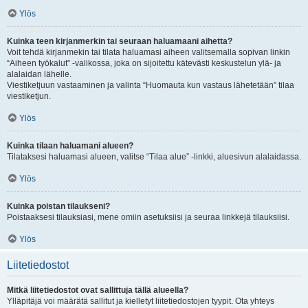
Ylös
Kuinka teen kirjanmerkin tai seuraan haluamaani aihetta?
Voit tehdä kirjanmekin tai tilata haluamasi aiheen valitsemalla sopivan linkin
“Aiheen työkalut” -valikossa, joka on sijoitettu kätevästi keskustelun ylä- ja
alalaidan lähelle.
Viestiketjuun vastaaminen ja valinta “Huomauta kun vastaus lähetetään” tilaa
viestiketjun.
Ylös
Kuinka tilaan haluamani alueen?
Tilataksesi haluamasi alueen, valitse “Tilaa alue” -linkki, aluesivun alalaidassa.
Ylös
Kuinka poistan tilaukseni?
Poistaaksesi tilauksiasi, mene omiin asetuksiisi ja seuraa linkkejä tilauksiisi.
Ylös
Liitetiedostot
Mitkä liitetiedostot ovat sallittuja tällä alueella?
Ylläpitäjä voi määrätä sallitut ja kielletyt liitetiedostojen tyypit. Ota yhteys