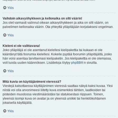
Ylös
Vaihdoin aikavyöhykkeen ja kellonaika on silti väärin!
Jos olet varmasti valinnut oikean aikavyöhykkeen ja aika on silti väärin, on
palvelimen kellonaika väärin. Ota yhteyttä ylläpitäjään korjataksesi ongelman.
Ylös
Kieleni ei ole valittavana!
Joko ylläpitäjä ei ole asentanut kielellesi kielipakettia tai kukaan ei ole
kääntänyt tätä foorumia kielellesi. Kokeile pyytää foorumin ylläpitäjältä, josko
hän voisi asentaa tarvitsemasi kielipaketin. Jos kielipakettia ei ole olemassa,
voit luoda uuden käännöksen. Lisätietoja löytyy
phpBB
®:n sivuilta.
Ylös
Mitä kuvia on käyttäjänimeni vieressä?
Viestejä katsottaessa käyttäjänimen vieressä saattaa näkyä kaksi kuvaa. Yksi
niistä voi olla arvonimeesi liitetty kuva esimerkiksi tähtien, laatikoiden tai
pisteiden muodossa viestimäärästäsi tai statuksestasi riippuen. Toinen,
yleensä isompi kuva on avatar ja on yleensä uniikki tai henkilökohtainen
jokaisella käyttäjällä.
Ylös