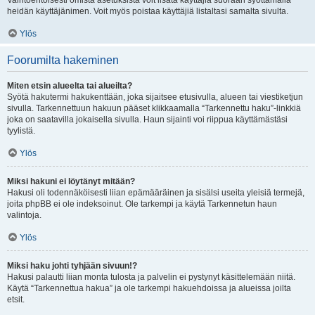
Vaihtoehtoisesti omista asetuksista voit lisätä käyttäjiä suoraan syöttämällä
heidän käyttäjänimen. Voit myös poistaa käyttäjiä listaltasi samalta sivulta.
Ylös
Foorumilta hakeminen
Miten etsin alueelta tai alueilta?
Syötä hakutermi hakukenttään, joka sijaitsee etusivulla, alueen tai viestiketjun
sivulla. Tarkennettuun hakuun pääset klikkaamalla “Tarkennettu haku”-linkkiä
joka on saatavilla jokaisella sivulla. Haun sijainti voi riippua käyttämästäsi
tyylistä.
Ylös
Miksi hakuni ei löytänyt mitään?
Hakusi oli todennäköisesti liian epämääräinen ja sisälsi useita yleisiä termejä,
joita phpBB ei ole indeksoinut. Ole tarkempi ja käytä Tarkennetun haun
valintoja.
Ylös
Miksi haku johti tyhjään sivuun!?
Hakusi palautti liian monta tulosta ja palvelin ei pystynyt käsittelemään niitä.
Käytä “Tarkennettua hakua” ja ole tarkempi hakuehdoissa ja alueissa joilta
etsit.