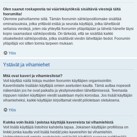
Olen saanut roskapostia tai väärinkäytöksiä sisältäviä viestejä tältä
foorumilta!
Olemme pahoillamme siitä. Tämän foorumin sähköpostilomake sisältää
ominaisuuksia, jotka yrittävät estää ja seurata käyttäjiä, jotka lähettävät
sellaisia viestejä, joten ota yhteyttä foorumin ylläpitäjään ja lähetä hänelle täysi
kopio saamastasi sähköpostista. On tärkeää, että se sisältää kaikki
otsaketiedot sähköpostista, jotka sisältävät viestin lähettäjän tiedot. Foorumin
ylläpitäjä voi sitten toimia tarpeen mukaan.
Ylös
Ystävät ja vihamiehet
Mitä ovat kaveri ja vihamieslistat?
Voit käyttää näitä listoja muiden foorumin käyttäjien organisointiin.
Kaverilistalle lisätään käyttäjiä omien asetusten kautta. Tämä auttaa nopeasti
näkemään jos he ovat paikalla ja yksityisviestien lähettämisessä. Teemasta
riippuen näiden käyttäjien viestit saatetaan myös korostaa. Jos lisäät käyttäjän
vihamieheksi, kaikki käyttäjän kirjoittamat viestit piilotetaan oletuksena.
Ylös
Kuinka voin lisätä / poistaa käyttäjiä kavereista tai vihamiehistä
Voit lisätä käyttäjiä listoihisi kahdella tapaa. Jokaisen käyttäjän profiilissa on
linkki jonka kautta voit lisätä heidät joko kavereihin tai vihamiehiin.