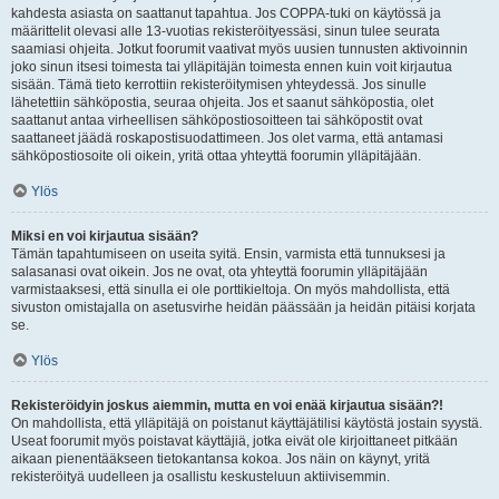
kahdesta asiasta on saattanut tapahtua. Jos COPPA-tuki on käytössä ja
määrittelit olevasi alle 13-vuotias rekisteröityessäsi, sinun tulee seurata
saamiasi ohjeita. Jotkut foorumit vaativat myös uusien tunnusten aktivoinnin
joko sinun itsesi toimesta tai ylläpitäjän toimesta ennen kuin voit kirjautua
sisään. Tämä tieto kerrottiin rekisteröitymisen yhteydessä. Jos sinulle
lähetettiin sähköpostia, seuraa ohjeita. Jos et saanut sähköpostia, olet
saattanut antaa virheellisen sähköpostiosoitteen tai sähköpostit ovat
saattaneet jäädä roskapostisuodattimeen. Jos olet varma, että antamasi
sähköpostiosoite oli oikein, yritä ottaa yhteyttä foorumin ylläpitäjään.
Ylös
Miksi en voi kirjautua sisään?
Tämän tapahtumiseen on useita syitä. Ensin, varmista että tunnuksesi ja
salasanasi ovat oikein. Jos ne ovat, ota yhteyttä foorumin ylläpitäjään
varmistaaksesi, että sinulla ei ole porttikieltoja. On myös mahdollista, että
sivuston omistajalla on asetusvirhe heidän päässään ja heidän pitäisi korjata
se.
Ylös
Rekisteröidyin joskus aiemmin, mutta en voi enää kirjautua sisään?!
On mahdollista, että ylläpitäjä on poistanut käyttäjätilisi käytöstä jostain syystä.
Useat foorumit myös poistavat käyttäjiä, jotka eivät ole kirjoittaneet pitkään
aikaan pienentääkseen tietokantansa kokoa. Jos näin on käynyt, yritä
rekisteröityä uudelleen ja osallistu keskusteluun aktiivisemmin.