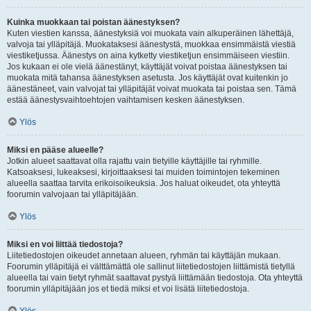
Kuinka muokkaan tai poistan äänestyksen?
Kuten viestien kanssa, äänestyksiä voi muokata vain alkuperäinen lähettäjä,
valvoja tai ylläpitäjä. Muokataksesi äänestystä, muokkaa ensimmäistä viestiä
viestiketjussa. Äänestys on aina kytketty viestiketjun ensimmäiseen viestiin.
Jos kukaan ei ole vielä äänestänyt, käyttäjät voivat poistaa äänestyksen tai
muokata mitä tahansa äänestyksen asetusta. Jos käyttäjät ovat kuitenkin jo
äänestäneet, vain valvojat tai ylläpitäjät voivat muokata tai poistaa sen. Tämä
estää äänestysvaihtoehtojen vaihtamisen kesken äänestyksen.
Ylös
Miksi en pääse alueelle?
Jotkin alueet saattavat olla rajattu vain tietyille käyttäjille tai ryhmille.
Katsoaksesi, lukeaksesi, kirjoittaaksesi tai muiden toimintojen tekeminen
alueella saattaa tarvita erikoisoikeuksia. Jos haluat oikeudet, ota yhteyttä
foorumin valvojaan tai ylläpitäjään.
Ylös
Miksi en voi liittää tiedostoja?
Liitetiedostojen oikeudet annetaan alueen, ryhmän tai käyttäjän mukaan.
Foorumin ylläpitäjä ei välttämättä ole sallinut liitetiedostojen liittämistä tietyllä
alueella tai vain tietyt ryhmät saattavat pystyä liittämään tiedostoja. Ota yhteyttä
foorumin ylläpitäjään jos et tiedä miksi et voi lisätä liitetiedostoja.