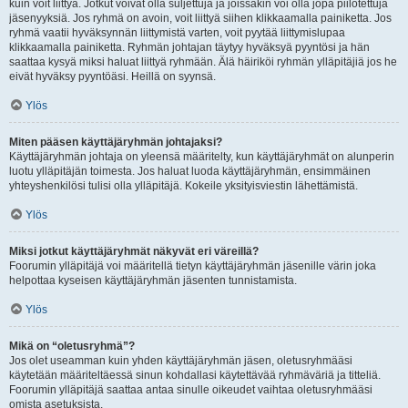
kuin voit liittyä. Jotkut voivat olla suljettuja ja joissakin voi olla jopa piilotettuja
jäsenyyksiä. Jos ryhmä on avoin, voit liittyä siihen klikkaamalla painiketta. Jos
ryhmä vaatii hyväksynnän liittymistä varten, voit pyytää liittymislupaa
klikkaamalla painiketta. Ryhmän johtajan täytyy hyväksyä pyyntösi ja hän
saattaa kysyä miksi haluat liittyä ryhmään. Älä häiriköi ryhmän ylläpitäjiä jos he
eivät hyväksy pyyntöäsi. Heillä on syynsä.
Ylös
Miten pääsen käyttäjäryhmän johtajaksi?
Käyttäjäryhmän johtaja on yleensä määritelty, kun käyttäjäryhmät on alunperin
luotu ylläpitäjän toimesta. Jos haluat luoda käyttäjäryhmän, ensimmäinen
yhteyshenkilösi tulisi olla ylläpitäjä. Kokeile yksityisviestin lähettämistä.
Ylös
Miksi jotkut käyttäjäryhmät näkyvät eri väreillä?
Foorumin ylläpitäjä voi määritellä tietyn käyttäjäryhmän jäsenille värin joka
helpottaa kyseisen käyttäjäryhmän jäsenten tunnistamista.
Ylös
Mikä on “oletusryhmä”?
Jos olet useamman kuin yhden käyttäjäryhmän jäsen, oletusryhmääsi
käytetään määriteltäessä sinun kohdallasi käytettävää ryhmäväriä ja titteliä.
Foorumin ylläpitäjä saattaa antaa sinulle oikeudet vaihtaa oletusryhmääsi
omista asetuksista.