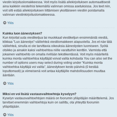
viestin kirjoituslomakkeessa. Voit myös lisätä allekirjoituksen automaattisesti
aina kaikkiin viesteihisi tekemällä valinnan omissa asetuksissa. Jos teet niin,
voit silti estää allekirjoituksen liittämisen yksittäiseen viestiin poistamalla
valinnan viestinkirjoituslomakkeessa.
Ylös
Kuinka luon äänestyksen?
Kun kirjoitat uuta viestiketjua tai muokkaat viestiketjun ensimmäistä viestiä,
klikkaa "Luo äänestys"-välilehteä viestilomakkeen alapuolella. Jos et näe tätä
välilehteä, sinulla ei ole tarvittavia oikeuksia äänestysten luomiseen. Syötä
otsikko ja ainakin kaksi vaihtoehtoa niille varattuihin kenttiin. Varmista että
jokainen vaihtoehto on omalla rivillään tekstikentässä. Voit myös määritellä
kuinka monta vaihtoehtoa käyttäjät voivat valita kohdasta You can also set the
number of options users may select during voting under “Kuinka monta
vaihtoehtoa käyttäjä voi valita”, äänestyksen kesto päivinä (0 kestää
loputtomasti) ja viimeisenä voit antaa käyttäjille mahdollisuuden muuttaa
ääntään.
Ylös
Miksi en voi lisätä vastausvaihtoehtoja kyselyyn?
Kyselyn vastausvaihtoehtojen määrä on foorumin ylläpitäjän määrittelemä. Jos
tarvitset enemmän vaihtoehtoja kuin on sallittu, ota yhteyttä foorumin
ylläpitäjään.
Ylös