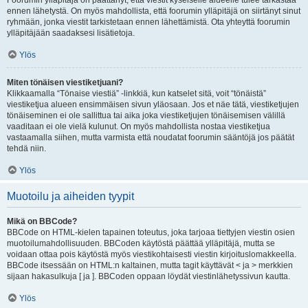
Foorumin ylläpitäjä on päättänyt, että viestit kyseiselle alueelle tulee tarkastaa
ennen lähetystä. On myös mahdollista, että foorumin ylläpitäjä on siirtänyt sinut
ryhmään, jonka viestit tarkistetaan ennen lähettämistä. Ota yhteyttä foorumin
ylläpitäjään saadaksesi lisätietoja.
Ylös
Miten tönäisen viestiketjuani?
Klikkaamalla “Tönaise viestiä” -linkkiä, kun katselet sitä, voit “tönäistä”
viestiketjua alueen ensimmäisen sivun yläosaan. Jos et näe tätä, viestiketjujen
tönäiseminen ei ole sallittua tai aika joka viestiketjujen tönäisemisen välillä
vaaditaan ei ole vielä kulunut. On myös mahdollista nostaa viestiketjua
vastaamalla siihen, mutta varmista että noudatat foorumin sääntöjä jos päätät
tehdä niin.
Ylös
Muotoilu ja aiheiden tyypit
Mikä on BBCode?
BBCode on HTML-kielen tapainen toteutus, joka tarjoaa tiettyjen viestin osien
muotoilumahdollisuuden. BBCoden käytöstä päättää ylläpitäjä, mutta se
voidaan ottaa pois käytöstä myös viestikohtaisesti viestin kirjoituslomakkeella.
BBCode itsessään on HTML:n kaltainen, mutta tagit käyttävät < ja > merkkien
sijaan hakasulkuja [ ja ]. BBCoden oppaan löydät viestinlähetyssivun kautta.
Ylös