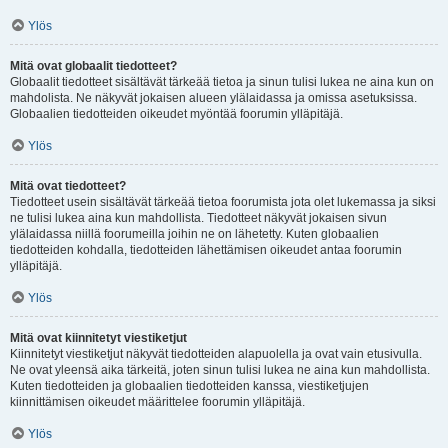
Ylös
Mitä ovat globaalit tiedotteet?
Globaalit tiedotteet sisältävät tärkeää tietoa ja sinun tulisi lukea ne aina kun on
mahdolista. Ne näkyvät jokaisen alueen ylälaidassa ja omissa asetuksissa.
Globaalien tiedotteiden oikeudet myöntää foorumin ylläpitäjä.
Ylös
Mitä ovat tiedotteet?
Tiedotteet usein sisältävät tärkeää tietoa foorumista jota olet lukemassa ja siksi
ne tulisi lukea aina kun mahdollista. Tiedotteet näkyvät jokaisen sivun
ylälaidassa niillä foorumeilla joihin ne on lähetetty. Kuten globaalien
tiedotteiden kohdalla, tiedotteiden lähettämisen oikeudet antaa foorumin
ylläpitäjä.
Ylös
Mitä ovat kiinnitetyt viestiketjut
Kiinnitetyt viestiketjut näkyvät tiedotteiden alapuolella ja ovat vain etusivulla.
Ne ovat yleensä aika tärkeitä, joten sinun tulisi lukea ne aina kun mahdollista.
Kuten tiedotteiden ja globaalien tiedotteiden kanssa, viestiketjujen
kiinnittämisen oikeudet määrittelee foorumin ylläpitäjä.
Ylös