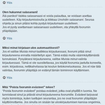
Ylös
Olen hukannut salasanani!
Älä panikoi! Vaikka salasanaasi ei voida palauttaa, se voidaan asettaa
uudelleen. Käy kirjautumissivulla ja klikkaa
Unohdin salasanani
. Seuraa
ohjeita ja sinun pitäisi kohta pystyä kirjautumaan uudelleen.
Jos et pysty asettamaan salasanaasi uudelleen, ota yhteyttä foorumin
ylläpitäjään.
Ylös
Miksi minut kirjataan ulos automaattisesti?
Jos et valitse
Muista minut
-laatikkoa kirjautuessasi, foorumi pitää sinut
kirjautuneena ennalta määritellyn ajan. Tämä estää muita väärinkäyttämästä
tunnuksiasi. Pysyäksesi kirjautuneena, valitse
Muista minut
-valinta
kirjautuessasi. Tämä ei ole suositeltavaa, jos käytät foorumia jaetulta koneelta,
esim. kirjastossa, nettikahvilassa tai koulun tietokoneluokassa. Jos et näe tätä
valintaa, foorumin ylläpitäjä on estänyt tämän toiminnon käyttämisen.
Ylös
Mitä “Poista foorumin evästeet” tekee?
“Poista foorumin evästeet” poistaa evästeet, jotka ovat phpBB:n luomia. Ne
tunnistavat sinut ja pitävät sinut kirjautuneena foorumille. Evästeet tarjoavat
myös toimintoja, kuten luettujen seurantaa, jos ne ovat foorumin ylläpitäjän
käyttöönottamia. Jos sinulla on sisään tai uloskirjautumisen kanssa ongelmia,