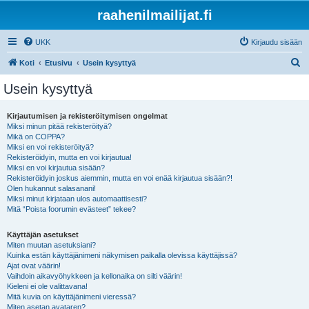
raahenilmailijat.fi
UKK
Kirjaudu sisään
E
Koti
Etusivu
Usein kysyttyä
t
Usein kysyttyä
s
i
Kirjautumisen ja rekisteröitymisen ongelmat
Miksi minun pitää rekisteröityä?
Mikä on COPPA?
Miksi en voi rekisteröityä?
Rekisteröidyin, mutta en voi kirjautua!
Miksi en voi kirjautua sisään?
Rekisteröidyin joskus aiemmin, mutta en voi enää kirjautua sisään?!
Olen hukannut salasanani!
Miksi minut kirjataan ulos automaattisesti?
Mitä “Poista foorumin evästeet” tekee?
Käyttäjän asetukset
Miten muutan asetuksiani?
Kuinka estän käyttäjänimeni näkymisen paikalla olevissa käyttäjissä?
Ajat ovat väärin!
Vaihdoin aikavyöhykkeen ja kellonaika on silti väärin!
Kieleni ei ole valittavana!
Mitä kuvia on käyttäjänimeni vieressä?
Miten asetan avataren?