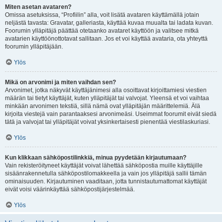
Miten asetan avataren?
Omissa asetuksissa, “Profiilin” alla, voit lisätä avataren käyttämällä jotain
neljästä tavasta: Gravatar, galleriasta, käyttää kuvaa muualta tai ladata kuvan.
Foorumin ylläpitäjä päättää otetaanko avataret käyttöön ja valitsee mitkä
avatarien käyttöönottotavat sallitaan. Jos et voi käyttää avataria, ota yhteyttä
foorumin ylläpitäjään.
Ylös
Mikä on arvonimi ja miten vaihdan sen?
Arvonimet, jotka näkyvät käyttäjänimesi alla osoittavat kirjoittamiesi viestien
määrän tai tietyt käyttäjät, kuten ylläpitäjät tai valvojat. Yleensä et voi vaihtaa
minkään arvonimen tekstiä, sillä nämä ovat ylläpitäjän määrittelemiä. Älä
kirjoita viestejä vain parantaaksesi arvonimeäsi. Useimmat foorumit eivät siedä
tätä ja valvojat tai ylläpitäjät voivat yksinkertaisesti pienentää viestilaskuriasi.
Ylös
Kun klikkaan sähköpostilinkkiä, minua pyydetään kirjautumaan?
Vain rekisteröityneet käyttäjät voivat lähettää sähköpostia muille käyttäjille
sisäänrakennetulla sähköpostilomakkeella ja vain jos ylläpitäjä sallii tämän
ominaisuuden. Kirjautuminen vaaditaan, jotta tunnistautumattomat käyttäjät
eivät voisi väärinkäyttää sähköpostijärjestelmää.
Ylös