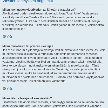
Viestien lähetyksen ongelmat
Miten luon uuden viestiketjun tai lähetän vastauksen?
Aloittaaksesi uuden viestiketjun alueella, klikkaa "Uusi Aihe". Vastataksesi
viestiketjuun klikkaa "Vastaa Viestiin". Viestien kirjoittaminen voi vaatia
rekisteröitymisen. Lista sinun oikeuksistasi alueella on nähtävillä alueen ja
viestiketjun alalaidassa. Esimerkiksi: Voit kirjoittaa uusia viestejä, Voit lähettää
liitetiedostoja, jne.
Ylös
Miten muokkaan tai poistan viestejä?
Jos et ole foorumin ylläpitäjä tai valvoja, voit muokata vain omia viestejäsi. Voit
muokata viestiä klikkaamalla muokkaa-painiketta haluamassasi viestissä.
Joskus painike toimii vain tietyn ajan viestin luomisen jälkeen. Jos joku on jo
vastannut viestiin, löydät viestiketjuun palatessasi pienen tekstin viestisi alla,
joka kertoo viestin muokkauskertojen lukumäärän ja muokkausajan. Tämä
näkyy vain jos joku on vastannut viestiin. Se ei näy, jos valvoja tai ylläpitäjä
muokkaa viestiä, mutta he saattavat jättää pienen huomautuksen viestin
muokkaamisen syistä niin halutessaan. Huomaa, että normaalit käyttäjät eivät
voi poistaa viestejä, jos niihin on joku vastannut.
Ylös
Miten liitän allekirjoituksen viestiini?
Lisätäksesi allekirjoituksen viestiisi, sinun täytyy ensin luoda sellainen omissa
asetuksissa. Kun olet luonut sellaisen, voit valita
Lisää allekirjoitus
-valinnan