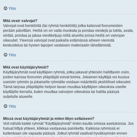
Ylös
Mitä ovatr valvojat?
Valvojat ovat henkilöitä (tai ryhmä henkilöitä) jotka katsovat foorumeiden
perään päivittäin. Heillä on on valta muokata ja poistaa viestejä ja lukita, avata,
siirtää, poistaa ja jakaa viestiketjuja niillä alueilla joissa heillä on valvojan
oikeudet. Yleensä valvojat ovat paikalla estämässä aiheen vierestä
keskustelua tai hyvien tapojen vastaisen materiaalin lähettämistä.
Ylös
Mitä ovat käyttäjäryhmät?
Käyttäjäryhmät ovat käyttäjien ryhmiä, jotka jakavat yhteisön hallittaviin osiin,
joiden kanssa foorumin ylläpitäjät voivat toimia. Jokainen käyttäjä voi kuulua
useisiin ryhmiin ja jokaiselle ryhmälle voidaan määritellä yksilölliset oikeudet.
Tämä tarjoaa ylläpitäjille helpon tavan muuttaa käyttäjien oikeuksia useille
käyttäjille kerralla, kuten muuttaa valvojien oikeuksia tai hallita pääsyä
suljetulle alueelle.
Ylös
Missä ovat käyttäjäryhmät ja miten liityn sellaiseen?
Voit nähdä kaikki ryhmät “Käyttäjäryhmät”-linkin kautta omissa asetuksissa. Jos
haluat liittyä yhteen, klikkaa vastaavaa painiketta. Kaikissa ryhmissä ei
kuitenkaan ole vapaata pääsyä. Jotkut ryhmät vaativat hyväksynnän ennen