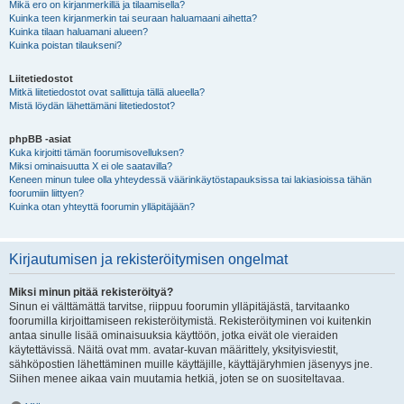
Mikä ero on kirjanmerkillä ja tilaamisella?
Kuinka teen kirjanmerkin tai seuraan haluamaani aihetta?
Kuinka tilaan haluamani alueen?
Kuinka poistan tilaukseni?
Liitetiedostot
Mitkä liitetiedostot ovat sallittuja tällä alueella?
Mistä löydän lähettämäni liitetiedostot?
phpBB -asiat
Kuka kirjoitti tämän foorumisovelluksen?
Miksi ominaisuutta X ei ole saatavilla?
Keneen minun tulee olla yhteydessä väärinkäytöstapauksissa tai lakiasioissa tähän
foorumiin liittyen?
Kuinka otan yhteyttä foorumin ylläpitäjään?
Kirjautumisen ja rekisteröitymisen ongelmat
Miksi minun pitää rekisteröityä?
Sinun ei välttämättä tarvitse, riippuu foorumin ylläpitäjästä, tarvitaanko
foorumilla kirjoittamiseen rekisteröitymistä. Rekisteröityminen voi kuitenkin
antaa sinulle lisää ominaisuuksia käyttöön, jotka eivät ole vieraiden
käytettävissä. Näitä ovat mm. avatar-kuvan määrittely, yksityisviestit,
sähköpostien lähettäminen muille käyttäjille, käyttäjäryhmien jäsenyys jne.
Siihen menee aikaa vain muutamia hetkiä, joten se on suositeltavaa.