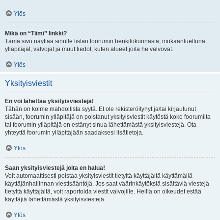
Ylös
Mikä on “Tiimi” linkki?
Tämä sivu näyttää sinulle listan foorumin henkilökunnasta, mukaanluettuna
ylläpitäjät, valvojat ja muut tiedot, kuten alueet joita he valvovat.
Ylös
Yksityisviestit
En voi lähettää yksityisviestejä!
Tähän on kolme mahdollista syytä. Et ole rekisteröitynyt ja/tai kirjautunut
sisään, foorumin ylläpitäjä on poistanut yksityisviestit käytöstä koko foorumilta
tai foorumin ylläpitäjä on estänyt sinua lähettämästä yksityisviestejä. Ota
yhteyttä foorumin ylläpitäjään saadaksesi lisätietoja.
Ylös
Saan yksityisviestejä joita en halua!
Voit automaattisesti poistaa yksityisviestit tietyltä käyttäjältä käyttämällä
käyttäjänhallinnan viestisääntöjä. Jos saat väärinkäytöksiä sisältäviä viestejä
tietyltä käyttäjältä, voit raportoida viestit valvojille. Heillä on oikeudet estää
käyttäjiä lähettämästä yksityisviestejä.
Ylös