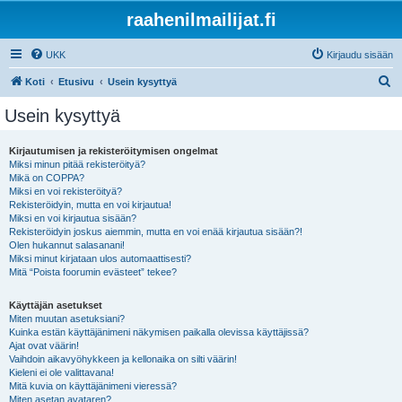
raahenilmailijat.fi
UKK
Kirjaudu sisään
E
Koti
Etusivu
Usein kysyttyä
t
Usein kysyttyä
s
i
Kirjautumisen ja rekisteröitymisen ongelmat
Miksi minun pitää rekisteröityä?
Mikä on COPPA?
Miksi en voi rekisteröityä?
Rekisteröidyin, mutta en voi kirjautua!
Miksi en voi kirjautua sisään?
Rekisteröidyin joskus aiemmin, mutta en voi enää kirjautua sisään?!
Olen hukannut salasanani!
Miksi minut kirjataan ulos automaattisesti?
Mitä “Poista foorumin evästeet” tekee?
Käyttäjän asetukset
Miten muutan asetuksiani?
Kuinka estän käyttäjänimeni näkymisen paikalla olevissa käyttäjissä?
Ajat ovat väärin!
Vaihdoin aikavyöhykkeen ja kellonaika on silti väärin!
Kieleni ei ole valittavana!
Mitä kuvia on käyttäjänimeni vieressä?
Miten asetan avataren?