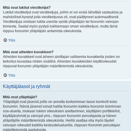
Mitä ovat lukitut viestiketjut?
Lukitut viestiketjut ovat viestiketjuja, joihin ei voi enää lähettää vastauksia ja
mahdolliset kyselyt joita viestiketjussa oli, ovat päättyneet automaattisesti.
Viestiketjuja voidaan lukita useista syistä ylläpitäjän tai foorumin valvojan
toimesta. Saatat myös pystyä lukitsemaan oman viestiketjusi, mutta tämä
riippuu foorumin ylläpitäjän antamista oikeuksista.
Ylös
Mitä ovat aiheiden kuvakkeet?
Aiheiden kuvakkeet ovat aiheen aloittajan valitsemia kuvakkeita joiden on
tarkoitus kuvastaa niiden sisältöä. Aiheiden kuvakkeiden käyttöoikeudet
riippuvat foorumin ylläpitäjän määrittelemistä oikeuksista.
Ylös
Käyttäjätasot ja ryhmät
Mitä ovat ylläpitäjät?
Ylläpitäjät ovat jäseniä joille on annettu korkeimman tason kontrolli koko
foorumiin. Nämä jäsenet voivat hallita foorumin kaikkia foorumin toiminnan
osa-alueita, mukaan lukien oikeuksien asettaminen, käyttäjien porttikiellot,
käyttäjäryhmät ja valvojat yms., riippuen foorumin perustajasta ja hänen
ylläpitäjille määrittelemistä oikeuksista. Heillä saattaa olla myös täydet
valvojan oikeudet kaikilla keskustelualueilla, riippuen foorumin perustajan
määrittelemistä asetuksista.