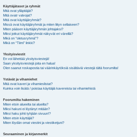
Käyttäjätasot ja ryhmät
Mitä ovat ylläpitäjät?
Mitä ovatr valvojat?
Mitä ovat käyttäjäryhmät?
Missä ovat käyttäjäryhmät ja miten liityn sellaiseen?
Miten pääsen käyttäjäryhmän johtajaksi?
Miksi jotkut käyttäjäryhmät näkyvät eri väreillä?
Mikä on “oletusryhmä”?
Mikä on “Tiimi” linkki?
Yksityisviestit
En voi lähettää yksityisviestejä!
Saan yksityisviestejä joita en halua!
Olen saanut roskapostia tai väärinkäytöksiä sisältäviä viestejä tältä foorumilta!
Ystävät ja vihamiehet
Mitä ovat kaveri ja vihamieslistat?
Kuinka voin lisätä / poistaa käyttäjiä kavereista tai vihamiehistä
Foorumilta hakeminen
Miten etsin alueelta tai alueilta?
Miksi hakuni ei löytänyt mitään?
Miksi haku johti tyhjään sivuun!?
Miten etsin käyttäjiä?
Miten löydän omat viestini ja viestiketjuni?
Seuraaminen ja kirjanmerkit