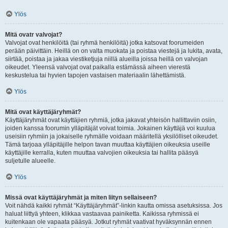
Ylös
Mitä ovatr valvojat?
Valvojat ovat henkilöitä (tai ryhmä henkilöitä) jotka katsovat foorumeiden
perään päivittäin. Heillä on on valta muokata ja poistaa viestejä ja lukita, avata,
siirtää, poistaa ja jakaa viestiketjuja niillä alueilla joissa heillä on valvojan
oikeudet. Yleensä valvojat ovat paikalla estämässä aiheen vierestä
keskustelua tai hyvien tapojen vastaisen materiaalin lähettämistä.
Ylös
Mitä ovat käyttäjäryhmät?
Käyttäjäryhmät ovat käyttäjien ryhmiä, jotka jakavat yhteisön hallittaviin osiin,
joiden kanssa foorumin ylläpitäjät voivat toimia. Jokainen käyttäjä voi kuulua
useisiin ryhmiin ja jokaiselle ryhmälle voidaan määritellä yksilölliset oikeudet.
Tämä tarjoaa ylläpitäjille helpon tavan muuttaa käyttäjien oikeuksia useille
käyttäjille kerralla, kuten muuttaa valvojien oikeuksia tai hallita pääsyä
suljetulle alueelle.
Ylös
Missä ovat käyttäjäryhmät ja miten liityn sellaiseen?
Voit nähdä kaikki ryhmät “Käyttäjäryhmät”-linkin kautta omissa asetuksissa. Jos
haluat liittyä yhteen, klikkaa vastaavaa painiketta. Kaikissa ryhmissä ei
kuitenkaan ole vapaata pääsyä. Jotkut ryhmät vaativat hyväksynnän ennen