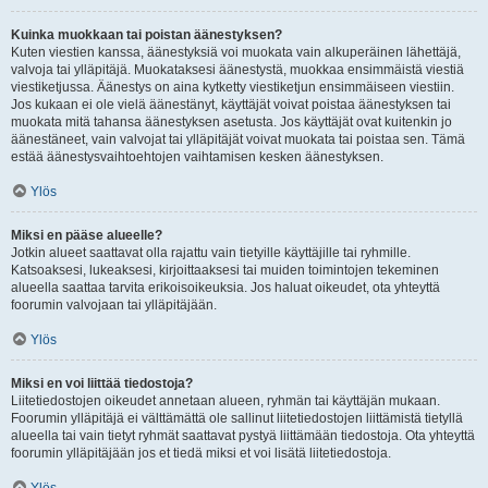
Kuinka muokkaan tai poistan äänestyksen?
Kuten viestien kanssa, äänestyksiä voi muokata vain alkuperäinen lähettäjä,
valvoja tai ylläpitäjä. Muokataksesi äänestystä, muokkaa ensimmäistä viestiä
viestiketjussa. Äänestys on aina kytketty viestiketjun ensimmäiseen viestiin.
Jos kukaan ei ole vielä äänestänyt, käyttäjät voivat poistaa äänestyksen tai
muokata mitä tahansa äänestyksen asetusta. Jos käyttäjät ovat kuitenkin jo
äänestäneet, vain valvojat tai ylläpitäjät voivat muokata tai poistaa sen. Tämä
estää äänestysvaihtoehtojen vaihtamisen kesken äänestyksen.
Ylös
Miksi en pääse alueelle?
Jotkin alueet saattavat olla rajattu vain tietyille käyttäjille tai ryhmille.
Katsoaksesi, lukeaksesi, kirjoittaaksesi tai muiden toimintojen tekeminen
alueella saattaa tarvita erikoisoikeuksia. Jos haluat oikeudet, ota yhteyttä
foorumin valvojaan tai ylläpitäjään.
Ylös
Miksi en voi liittää tiedostoja?
Liitetiedostojen oikeudet annetaan alueen, ryhmän tai käyttäjän mukaan.
Foorumin ylläpitäjä ei välttämättä ole sallinut liitetiedostojen liittämistä tietyllä
alueella tai vain tietyt ryhmät saattavat pystyä liittämään tiedostoja. Ota yhteyttä
foorumin ylläpitäjään jos et tiedä miksi et voi lisätä liitetiedostoja.