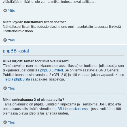
ylläpitäjään mikäli et ole varma mitkä tiedostot ovat sallittuja..
Ylös
Mistä löydän lähettämäni liitetiedostot?
Nähdäksesi listan liitetiedostoistasi, mene omiin asetuksiin ja seuraa linkkejä
liitetiedostot-osioon.
Ylös
phpBB -asiat
Kuka kirjoitti tämän foorumisovelluksen?
Tämä sovellus (sen muokkaamattomassa tilassa) on tuottanut, julkaissut ja sen
tekijänoikeudet omistaa
phpBB Limited
. Se on tehty saataville GNU General
Public Licensenssin, versiolla 2 (GPL-2.0) ja sitä voidaan jakaa vapaasti. Katso
Tietoja phpBB:stä
saadaksesi lisätietoja.
Ylös
Miksi ominaisuutta X ei ole saatavilla?
Tämä ohjelmisto on phpBB Limitedin kirjoittama ja lisensoima. Jos uskot, että
ominaisuus tulisi lisätä, vieraile
phpBB ideakeskuksessa
, jossa voit äänestää
olemassa olevia ideoita tai lähettää uuden.
Ylös