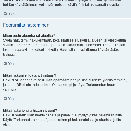
Vaihtoehtoisesti omista asetuksista voit lisätä käyttäjiä suoraan syöttämällä
heidän käyttäjänimen. Voit myös poistaa käyttäjiä listaltasi samalta sivulta.
Ylös
Foorumilta hakeminen
Miten etsin alueelta tai alueilta?
Syötä hakutermi hakukenttään, joka sijaitsee etusivulla, alueen tai viestiketjun
sivulla. Tarkennettuun hakuun pääset klikkaamalla “Tarkennettu haku”-linkkiä
joka on saatavilla jokaisella sivulla. Haun sijainti voi riippua käyttämästäsi
tyylistä.
Ylös
Miksi hakuni ei löytänyt mitään?
Hakusi oli todennäköisesti liian epämääräinen ja sisälsi useita yleisiä termejä,
joita phpBB ei ole indeksoinut. Ole tarkempi ja käytä Tarkennetun haun
valintoja.
Ylös
Miksi haku johti tyhjään sivuun!?
Hakusi palautti liian monta tulosta ja palvelin ei pystynyt käsittelemään niitä.
Käytä “Tarkennettua hakua” ja ole tarkempi hakuehdoissa ja alueissa joilta
etsit.