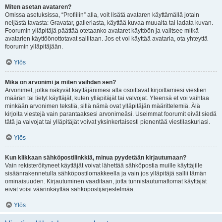
Miten asetan avataren?
Omissa asetuksissa, “Profiilin” alla, voit lisätä avataren käyttämällä jotain
neljästä tavasta: Gravatar, galleriasta, käyttää kuvaa muualta tai ladata kuvan.
Foorumin ylläpitäjä päättää otetaanko avataret käyttöön ja valitsee mitkä
avatarien käyttöönottotavat sallitaan. Jos et voi käyttää avataria, ota yhteyttä
foorumin ylläpitäjään.
Ylös
Mikä on arvonimi ja miten vaihdan sen?
Arvonimet, jotka näkyvät käyttäjänimesi alla osoittavat kirjoittamiesi viestien
määrän tai tietyt käyttäjät, kuten ylläpitäjät tai valvojat. Yleensä et voi vaihtaa
minkään arvonimen tekstiä, sillä nämä ovat ylläpitäjän määrittelemiä. Älä
kirjoita viestejä vain parantaaksesi arvonimeäsi. Useimmat foorumit eivät siedä
tätä ja valvojat tai ylläpitäjät voivat yksinkertaisesti pienentää viestilaskuriasi.
Ylös
Kun klikkaan sähköpostilinkkiä, minua pyydetään kirjautumaan?
Vain rekisteröityneet käyttäjät voivat lähettää sähköpostia muille käyttäjille
sisäänrakennetulla sähköpostilomakkeella ja vain jos ylläpitäjä sallii tämän
ominaisuuden. Kirjautuminen vaaditaan, jotta tunnistautumattomat käyttäjät
eivät voisi väärinkäyttää sähköpostijärjestelmää.
Ylös