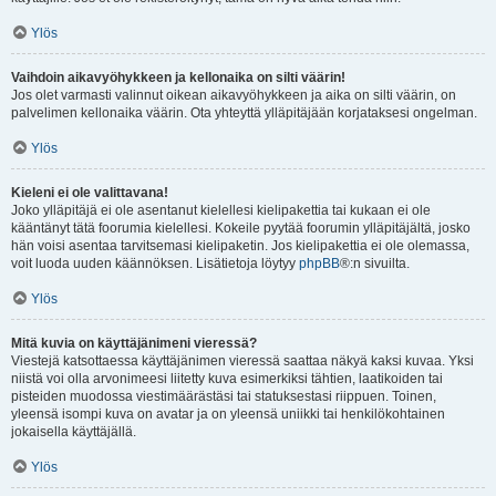
Ylös
Vaihdoin aikavyöhykkeen ja kellonaika on silti väärin!
Jos olet varmasti valinnut oikean aikavyöhykkeen ja aika on silti väärin, on
palvelimen kellonaika väärin. Ota yhteyttä ylläpitäjään korjataksesi ongelman.
Ylös
Kieleni ei ole valittavana!
Joko ylläpitäjä ei ole asentanut kielellesi kielipakettia tai kukaan ei ole
kääntänyt tätä foorumia kielellesi. Kokeile pyytää foorumin ylläpitäjältä, josko
hän voisi asentaa tarvitsemasi kielipaketin. Jos kielipakettia ei ole olemassa,
voit luoda uuden käännöksen. Lisätietoja löytyy
phpBB
®:n sivuilta.
Ylös
Mitä kuvia on käyttäjänimeni vieressä?
Viestejä katsottaessa käyttäjänimen vieressä saattaa näkyä kaksi kuvaa. Yksi
niistä voi olla arvonimeesi liitetty kuva esimerkiksi tähtien, laatikoiden tai
pisteiden muodossa viestimäärästäsi tai statuksestasi riippuen. Toinen,
yleensä isompi kuva on avatar ja on yleensä uniikki tai henkilökohtainen
jokaisella käyttäjällä.
Ylös