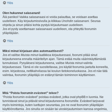
Ylös
Olen hukannut salasanani!
Älä panikoi! Vaikka salasanaasi ei voida palauttaa, se voidaan asettaa
uudelleen. Käy kirjautumissivulla ja klikkaa
Unohdin salasanani
. Seuraa
ohjeita ja sinun pitäisi kohta pystyä kirjautumaan uudelleen.
Jos et pysty asettamaan salasanaasi uudelleen, ota yhteyttä foorumin
ylläpitäjään.
Ylös
Miksi minut kirjataan ulos automaattisesti?
Jos et valitse
Muista minut
-laatikkoa kirjautuessasi, foorumi pitää sinut
kirjautuneena ennalta määritellyn ajan. Tämä estää muita väärinkäyttämästä
tunnuksiasi. Pysyäksesi kirjautuneena, valitse
Muista minut
-valinta
kirjautuessasi. Tämä ei ole suositeltavaa, jos käytät foorumia jaetulta koneelta,
esim. kirjastossa, nettikahvilassa tai koulun tietokoneluokassa. Jos et näe tätä
valintaa, foorumin ylläpitäjä on estänyt tämän toiminnon käyttämisen.
Ylös
Mitä “Poista foorumin evästeet” tekee?
“Poista foorumin evästeet” poistaa evästeet, jotka ovat phpBB:n luomia. Ne
tunnistavat sinut ja pitävät sinut kirjautuneena foorumille. Evästeet tarjoavat
myös toimintoja, kuten luettujen seurantaa, jos ne ovat foorumin ylläpitäjän
käyttöönottamia. Jos sinulla on sisään tai uloskirjautumisen kanssa ongelmia,