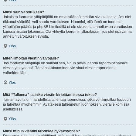
Ylös
Miksi sain varoituksen?
Jokaisen foorumin ylläpitäjällä on omat säännöt heidän sivustollensa. Jos olet
rikkonut sääntöä, voit saada varoituksen. Huomioi, että tämä on foorumin
ylläpitäjän päätös ja phpBB Limitedillä ei ole sivustolla annettavien varoitusten
kanssa mitään tekemistä. Ota yhteyttä foorumin ylläpitäjään, jos olet epävarma
annetun varoituksen syystä.
Ylös
Miten ilmoitan viestin valvojalle?
Jos foorumin ylläpitäjä on sallinut sen, sinun pitäisi nähdä raportointipainike
viestin yhteydessä. Tämän klikkaaminen vie sinut viestin raportoinnin
vaiheiden läpi.
Ylös
Mitä “Tallenna”-painike viestin kirjoittamisessa tekee?
Tämän avulla on mahdollista tallentaa luonnoksia, jotka voit kirjoittaa loppuun
ja lähettää myöhemmin. Avataksesi tallennetun luonnoksen, vieraile komissa
asetuksissa.
Ylös
Miksi minun viestini tarvitsee hyväksynnän?