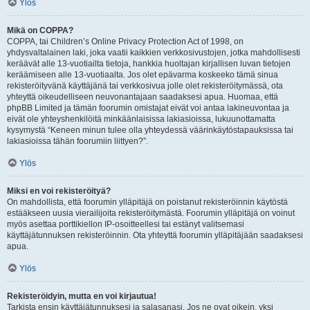
Ylös
Mikä on COPPA?
COPPA, tai Children’s Online Privacy Protection Act of 1998, on
yhdysvaltalainen laki, joka vaatii kaikkien verkkosivustojen, jotka mahdollisesti
keräävät alle 13-vuotiailta tietoja, hankkia huoltajan kirjallisen luvan tietojen
keräämiseen alle 13-vuotiaalta. Jos olet epävarma koskeeko tämä sinua
rekisteröityvänä käyttäjänä tai verkkosivua jolle olet rekisteröitymässä, ota
yhteyttä oikeudelliseen neuvonantajaan saadaksesi apua. Huomaa, että
phpBB Limited ja tämän foorumin omistajat eivät voi antaa lakineuvontaa ja
eivät ole yhteyshenkilöitä minkäänlaisissa lakiasioissa, lukuunottamatta
kysymystä “Keneen minun tulee olla yhteydessä väärinkäytöstapauksissa tai
lakiasioissa tähän foorumiin liittyen?”.
Ylös
Miksi en voi rekisteröityä?
On mahdollista, että foorumin ylläpitäjä on poistanut rekisteröinnin käytöstä
estääkseen uusia vierailijoita rekisteröitymästä. Foorumin ylläpitäjä on voinut
myös asettaa porttikiellon IP-osoitteellesi tai estänyt valitsemasi
käyttäjätunnuksen rekisteröinnin. Ota yhteyttä foorumin ylläpitäjään saadaksesi
apua.
Ylös
Rekisteröidyin, mutta en voi kirjautua!
Tarkista ensin käyttäjätunnuksesi ja salasanasi. Jos ne ovat oikein, yksi