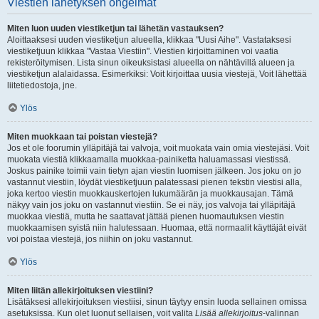
Viestien lähetyksen ongelmat
Miten luon uuden viestiketjun tai lähetän vastauksen?
Aloittaaksesi uuden viestiketjun alueella, klikkaa "Uusi Aihe". Vastataksesi
viestiketjuun klikkaa "Vastaa Viestiin". Viestien kirjoittaminen voi vaatia
rekisteröitymisen. Lista sinun oikeuksistasi alueella on nähtävillä alueen ja
viestiketjun alalaidassa. Esimerkiksi: Voit kirjoittaa uusia viestejä, Voit lähettää
liitetiedostoja, jne.
Ylös
Miten muokkaan tai poistan viestejä?
Jos et ole foorumin ylläpitäjä tai valvoja, voit muokata vain omia viestejäsi. Voit
muokata viestiä klikkaamalla muokkaa-painiketta haluamassasi viestissä.
Joskus painike toimii vain tietyn ajan viestin luomisen jälkeen. Jos joku on jo
vastannut viestiin, löydät viestiketjuun palatessasi pienen tekstin viestisi alla,
joka kertoo viestin muokkauskertojen lukumäärän ja muokkausajan. Tämä
näkyy vain jos joku on vastannut viestiin. Se ei näy, jos valvoja tai ylläpitäjä
muokkaa viestiä, mutta he saattavat jättää pienen huomautuksen viestin
muokkaamisen syistä niin halutessaan. Huomaa, että normaalit käyttäjät eivät
voi poistaa viestejä, jos niihin on joku vastannut.
Ylös
Miten liitän allekirjoituksen viestiini?
Lisätäksesi allekirjoituksen viestiisi, sinun täytyy ensin luoda sellainen omissa
asetuksissa. Kun olet luonut sellaisen, voit valita
Lisää allekirjoitus
-valinnan