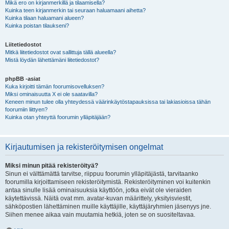
Mikä ero on kirjanmerkillä ja tilaamisella?
Kuinka teen kirjanmerkin tai seuraan haluamaani aihetta?
Kuinka tilaan haluamani alueen?
Kuinka poistan tilaukseni?
Liitetiedostot
Mitkä liitetiedostot ovat sallittuja tällä alueella?
Mistä löydän lähettämäni liitetiedostot?
phpBB -asiat
Kuka kirjoitti tämän foorumisovelluksen?
Miksi ominaisuutta X ei ole saatavilla?
Keneen minun tulee olla yhteydessä väärinkäytöstapauksissa tai lakiasioissa tähän
foorumiin liittyen?
Kuinka otan yhteyttä foorumin ylläpitäjään?
Kirjautumisen ja rekisteröitymisen ongelmat
Miksi minun pitää rekisteröityä?
Sinun ei välttämättä tarvitse, riippuu foorumin ylläpitäjästä, tarvitaanko
foorumilla kirjoittamiseen rekisteröitymistä. Rekisteröityminen voi kuitenkin
antaa sinulle lisää ominaisuuksia käyttöön, jotka eivät ole vieraiden
käytettävissä. Näitä ovat mm. avatar-kuvan määrittely, yksityisviestit,
sähköpostien lähettäminen muille käyttäjille, käyttäjäryhmien jäsenyys jne.
Siihen menee aikaa vain muutamia hetkiä, joten se on suositeltavaa.