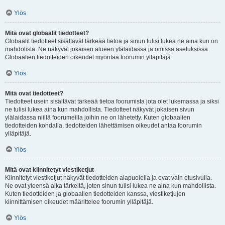
Ylös
Mitä ovat globaalit tiedotteet?
Globaalit tiedotteet sisältävät tärkeää tietoa ja sinun tulisi lukea ne aina kun on
mahdolista. Ne näkyvät jokaisen alueen ylälaidassa ja omissa asetuksissa.
Globaalien tiedotteiden oikeudet myöntää foorumin ylläpitäjä.
Ylös
Mitä ovat tiedotteet?
Tiedotteet usein sisältävät tärkeää tietoa foorumista jota olet lukemassa ja siksi
ne tulisi lukea aina kun mahdollista. Tiedotteet näkyvät jokaisen sivun
ylälaidassa niillä foorumeilla joihin ne on lähetetty. Kuten globaalien
tiedotteiden kohdalla, tiedotteiden lähettämisen oikeudet antaa foorumin
ylläpitäjä.
Ylös
Mitä ovat kiinnitetyt viestiketjut
Kiinnitetyt viestiketjut näkyvät tiedotteiden alapuolella ja ovat vain etusivulla.
Ne ovat yleensä aika tärkeitä, joten sinun tulisi lukea ne aina kun mahdollista.
Kuten tiedotteiden ja globaalien tiedotteiden kanssa, viestiketjujen
kiinnittämisen oikeudet määrittelee foorumin ylläpitäjä.
Ylös