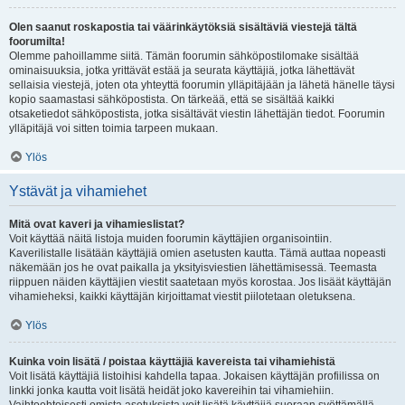
Olen saanut roskapostia tai väärinkäytöksiä sisältäviä viestejä tältä
foorumilta!
Olemme pahoillamme siitä. Tämän foorumin sähköpostilomake sisältää
ominaisuuksia, jotka yrittävät estää ja seurata käyttäjiä, jotka lähettävät
sellaisia viestejä, joten ota yhteyttä foorumin ylläpitäjään ja lähetä hänelle täysi
kopio saamastasi sähköpostista. On tärkeää, että se sisältää kaikki
otsaketiedot sähköpostista, jotka sisältävät viestin lähettäjän tiedot. Foorumin
ylläpitäjä voi sitten toimia tarpeen mukaan.
Ylös
Ystävät ja vihamiehet
Mitä ovat kaveri ja vihamieslistat?
Voit käyttää näitä listoja muiden foorumin käyttäjien organisointiin.
Kaverilistalle lisätään käyttäjiä omien asetusten kautta. Tämä auttaa nopeasti
näkemään jos he ovat paikalla ja yksityisviestien lähettämisessä. Teemasta
riippuen näiden käyttäjien viestit saatetaan myös korostaa. Jos lisäät käyttäjän
vihamieheksi, kaikki käyttäjän kirjoittamat viestit piilotetaan oletuksena.
Ylös
Kuinka voin lisätä / poistaa käyttäjiä kavereista tai vihamiehistä
Voit lisätä käyttäjiä listoihisi kahdella tapaa. Jokaisen käyttäjän profiilissa on
linkki jonka kautta voit lisätä heidät joko kavereihin tai vihamiehiin.