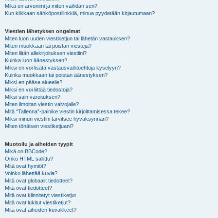
Mikä on arvonimi ja miten vaihdan sen?
Kun klikkaan sähköpostilinkkiä, minua pyydetään kirjautumaan?
Viestien lähetyksen ongelmat
Miten luon uuden viestiketjun tai lähetän vastauksen?
Miten muokkaan tai poistan viestejä?
Miten liitän allekirjoituksen viestiini?
Kuinka luon äänestyksen?
Miksi en voi lisätä vastausvaihtoehtoja kyselyyn?
Kuinka muokkaan tai poistan äänestyksen?
Miksi en pääse alueelle?
Miksi en voi liittää tiedostoja?
Miksi sain varoituksen?
Miten ilmoitan viestin valvojalle?
Mitä “Tallenna”-painike viestin kirjoittamisessa tekee?
Miksi minun viestini tarvitsee hyväksynnän?
Miten tönäisen viestiketjuani?
Muotoilu ja aiheiden tyypit
Mikä on BBCode?
Onko HTML sallittu?
Mitä ovat hymiöt?
Voinko lähettää kuvia?
Mitä ovat globaalit tiedotteet?
Mitä ovat tiedotteet?
Mitä ovat kiinnitetyt viestiketjut
Mitä ovat lukitut viestiketjut?
Mitä ovat aiheiden kuvakkeet?