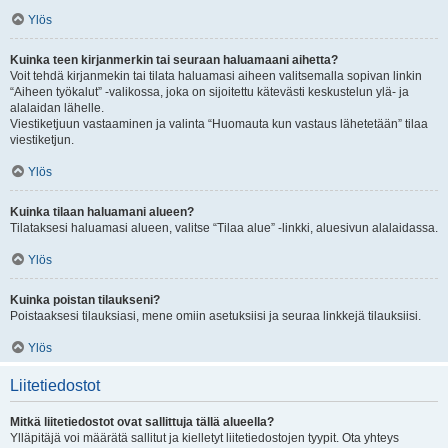
Ylös
Kuinka teen kirjanmerkin tai seuraan haluamaani aihetta?
Voit tehdä kirjanmekin tai tilata haluamasi aiheen valitsemalla sopivan linkin
“Aiheen työkalut” -valikossa, joka on sijoitettu kätevästi keskustelun ylä- ja
alalaidan lähelle.
Viestiketjuun vastaaminen ja valinta “Huomauta kun vastaus lähetetään” tilaa
viestiketjun.
Ylös
Kuinka tilaan haluamani alueen?
Tilataksesi haluamasi alueen, valitse “Tilaa alue” -linkki, aluesivun alalaidassa.
Ylös
Kuinka poistan tilaukseni?
Poistaaksesi tilauksiasi, mene omiin asetuksiisi ja seuraa linkkejä tilauksiisi.
Ylös
Liitetiedostot
Mitkä liitetiedostot ovat sallittuja tällä alueella?
Ylläpitäjä voi määrätä sallitut ja kielletyt liitetiedostojen tyypit. Ota yhteys