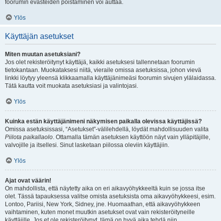
foorumin evästeiden poistaminen voi auttaa.
Ylös
Käyttäjän asetukset
Miten muutan asetuksiani?
Jos olet rekisteröitynyt käyttäjä, kaikki asetuksesi tallennetaan foorumin
tietokantaan. Muokataksesi niitä, vieraile omissa asetuksissa, johon vievä
linkki löytyy yleensä klikkaamalla käyttäjänimeäsi foorumin sivujen ylälaidassa.
Tätä kautta voit muokata asetuksiasi ja valintojasi.
Ylös
Kuinka estän käyttäjänimeni näkymisen paikalla olevissa käyttäjissä?
Omissa asetuksissasi, “Asetukset”-välilehdellä, löydät mahdollisuuden valita
Piilota paikallaolo
. Ottamalla tämän asetuksen käyttöön näyt vain ylläpitäjille,
valvojille ja itsellesi. Sinut lasketaan piilossa oleviin käyttäjiin.
Ylös
Ajat ovat väärin!
On mahdollista, että näytetty aika on eri aikavyöhykkeeltä kuin se jossa itse
olet. Tässä tapauksessa valitse omista asetuksista oma aikavyöhykkeesi, esim.
Lontoo, Pariisi, New York, Sidney, jne. Huomaathan, että aikavyöhykkeen
vaihtaminen, kuten monet muutkin asetukset ovat vain rekisteröityneille
käyttäjille. Jos et ole rekisteröitynyt, tämä on hyvä aika tehdä niin.