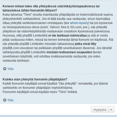
Keneen minun tulee olla yhteydessä väärinkäytöstapauksissa tai
lakiasioissa tähän foorumiin liittyen?
Kuka tahansa “Tiimi”-sivulla mainituista ylläpitäjistä on todennäköisesti sopiva
yhteyshenkilö valituksillesi. Jos et tätä kautta saa vastausta, sinun kannattaa
ottaa yhteyttä verkkotunnuksen omistajaan (tee
whois-kysely
) tai jos kyseessä
on ilmaispalvelussa oleva (esim. Yahoo!, free.fr, f2s.com, jne.), ota yhteyttä
ylläpitoon tai väärinkäytöksistä vastaavaan osastoon kyseisessä palvelussa.
Huomaa, että phpBB Limitedillä
ei ole lainkaan toimivaltaa
ja sitä ei voida
pitää vastuussa miten, missä tai kenen toimesta tämä foorumi on käytössä. Älä
ota yhteyttä phpBB Limitediin missään lakiasioissa
jotka eivät liity
phpBB.com-sivustoon tai pelkkään phpBB-sovellukseen itseensä. Jos lähetät
sähköpostia phpBB Limitedille
mistään kolmannen osapuolen
tämän
sovelluksen käytöstä, voit odottaa niukkasanaista vastausta, jos edes
vastausta lainkaan.
Ylös
Kuinka otan yhteyttä foorumin ylläpitäjään?
Kaikki foorumin käyttäjät voivat käyttää “Ota yhteyttä” -lomaketta, jos täämä
vaihtoehto on foorumin ylläpitäjän mahdollistama.
Foorumin käyttäjät voivat käyttää myös “Tiimi”-linkkiä.
Ylös
Hyppää