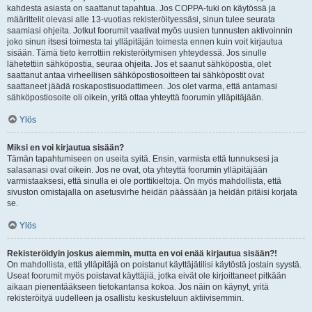
kahdesta asiasta on saattanut tapahtua. Jos COPPA-tuki on käytössä ja
määrittelit olevasi alle 13-vuotias rekisteröityessäsi, sinun tulee seurata
saamiasi ohjeita. Jotkut foorumit vaativat myös uusien tunnusten aktivoinnin
joko sinun itsesi toimesta tai ylläpitäjän toimesta ennen kuin voit kirjautua
sisään. Tämä tieto kerrottiin rekisteröitymisen yhteydessä. Jos sinulle
lähetettiin sähköpostia, seuraa ohjeita. Jos et saanut sähköpostia, olet
saattanut antaa virheellisen sähköpostiosoitteen tai sähköpostit ovat
saattaneet jäädä roskapostisuodattimeen. Jos olet varma, että antamasi
sähköpostiosoite oli oikein, yritä ottaa yhteyttä foorumin ylläpitäjään.
Ylös
Miksi en voi kirjautua sisään?
Tämän tapahtumiseen on useita syitä. Ensin, varmista että tunnuksesi ja
salasanasi ovat oikein. Jos ne ovat, ota yhteyttä foorumin ylläpitäjään
varmistaaksesi, että sinulla ei ole porttikieltoja. On myös mahdollista, että
sivuston omistajalla on asetusvirhe heidän päässään ja heidän pitäisi korjata
se.
Ylös
Rekisteröidyin joskus aiemmin, mutta en voi enää kirjautua sisään?!
On mahdollista, että ylläpitäjä on poistanut käyttäjätilisi käytöstä jostain syystä.
Useat foorumit myös poistavat käyttäjiä, jotka eivät ole kirjoittaneet pitkään
aikaan pienentääkseen tietokantansa kokoa. Jos näin on käynyt, yritä
rekisteröityä uudelleen ja osallistu keskusteluun aktiivisemmin.