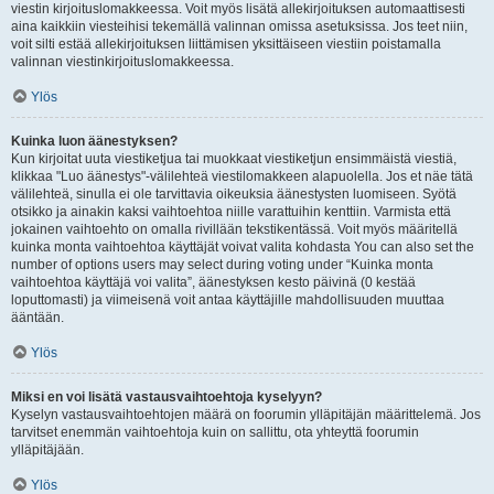
viestin kirjoituslomakkeessa. Voit myös lisätä allekirjoituksen automaattisesti
aina kaikkiin viesteihisi tekemällä valinnan omissa asetuksissa. Jos teet niin,
voit silti estää allekirjoituksen liittämisen yksittäiseen viestiin poistamalla
valinnan viestinkirjoituslomakkeessa.
Ylös
Kuinka luon äänestyksen?
Kun kirjoitat uuta viestiketjua tai muokkaat viestiketjun ensimmäistä viestiä,
klikkaa "Luo äänestys"-välilehteä viestilomakkeen alapuolella. Jos et näe tätä
välilehteä, sinulla ei ole tarvittavia oikeuksia äänestysten luomiseen. Syötä
otsikko ja ainakin kaksi vaihtoehtoa niille varattuihin kenttiin. Varmista että
jokainen vaihtoehto on omalla rivillään tekstikentässä. Voit myös määritellä
kuinka monta vaihtoehtoa käyttäjät voivat valita kohdasta You can also set the
number of options users may select during voting under “Kuinka monta
vaihtoehtoa käyttäjä voi valita”, äänestyksen kesto päivinä (0 kestää
loputtomasti) ja viimeisenä voit antaa käyttäjille mahdollisuuden muuttaa
ääntään.
Ylös
Miksi en voi lisätä vastausvaihtoehtoja kyselyyn?
Kyselyn vastausvaihtoehtojen määrä on foorumin ylläpitäjän määrittelemä. Jos
tarvitset enemmän vaihtoehtoja kuin on sallittu, ota yhteyttä foorumin
ylläpitäjään.
Ylös