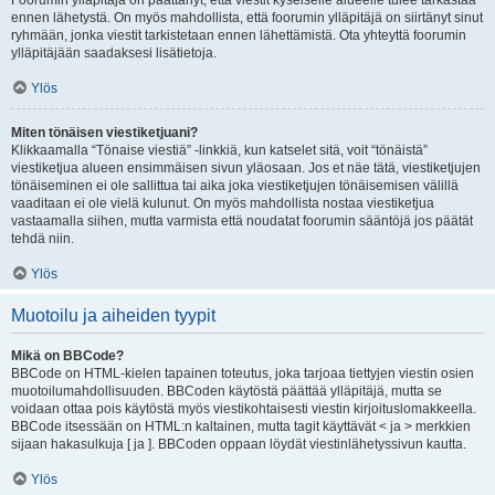
Foorumin ylläpitäjä on päättänyt, että viestit kyseiselle alueelle tulee tarkastaa
ennen lähetystä. On myös mahdollista, että foorumin ylläpitäjä on siirtänyt sinut
ryhmään, jonka viestit tarkistetaan ennen lähettämistä. Ota yhteyttä foorumin
ylläpitäjään saadaksesi lisätietoja.
Ylös
Miten tönäisen viestiketjuani?
Klikkaamalla “Tönaise viestiä” -linkkiä, kun katselet sitä, voit “tönäistä”
viestiketjua alueen ensimmäisen sivun yläosaan. Jos et näe tätä, viestiketjujen
tönäiseminen ei ole sallittua tai aika joka viestiketjujen tönäisemisen välillä
vaaditaan ei ole vielä kulunut. On myös mahdollista nostaa viestiketjua
vastaamalla siihen, mutta varmista että noudatat foorumin sääntöjä jos päätät
tehdä niin.
Ylös
Muotoilu ja aiheiden tyypit
Mikä on BBCode?
BBCode on HTML-kielen tapainen toteutus, joka tarjoaa tiettyjen viestin osien
muotoilumahdollisuuden. BBCoden käytöstä päättää ylläpitäjä, mutta se
voidaan ottaa pois käytöstä myös viestikohtaisesti viestin kirjoituslomakkeella.
BBCode itsessään on HTML:n kaltainen, mutta tagit käyttävät < ja > merkkien
sijaan hakasulkuja [ ja ]. BBCoden oppaan löydät viestinlähetyssivun kautta.
Ylös