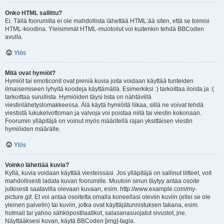
Onko HTML sallittu?
Ei. Tällä foorumilla ei ole mahdollista lähettää HTML:ää siten, että se toimisi
HTML-koodina. Yleisimmät HTML-muotoilut voi kuitenkin tehdä BBCoden
avulla.
Ylös
Mitä ovat hymiöt?
Hymiöt tai emoticonit ovat pieniä kuvia joita voidaan käyttää tunteiden
ilmaisemiseen lyhyitä koodeja käyttämällä. Esimerkiksi :) tarkoittaa iloista ja :(
tarkoittaa surullista. Hymiöiden täysi lista on nähtävillä
viestinlähetyslomakkeessa. Älä käytä hymiöitä liikaa, sillä ne voivat tehdä
viestistä lukukelvottoman ja valvoja voi poistaa niitä tai viestin kokonaan.
Foorumin ylläpitäjä on voinut myös määritellä rajan yksittäisen viestin
hymiöiden määrälle.
Ylös
Voinko lähettää kuvia?
Kyllä, kuvia voidaan käyttää viesteissäsi. Jos ylläpitäjä on sallinut liitteet, voit
mahdollisesti ladata kuvan foorumille. Muutoin sinun täytyy antaa osoite
julkisesti saatavilla olevaan kuvaan, esim. http://www.example.com/my-
picture.gif. Et voi antaa osoitetta omalla koneellasi oleviin kuviin (ellei se ole
yleinen palvelin) tai kuviin, jotka ovat käyttäjätunnistuksen takana, esim.
hotmail tai yahoo sähköpostilaatikot, salasanasuojatut sivustot, jne.
Näyttääksesi kuvan, käytä BBCoden [img]-tagia.