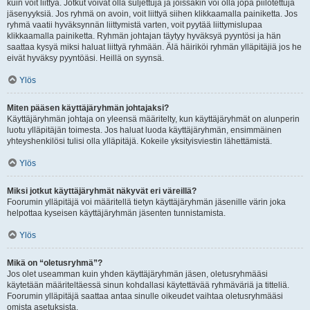
kuin voit liittyä. Jotkut voivat olla suljettuja ja joissakin voi olla jopa piilotettuja
jäsenyyksiä. Jos ryhmä on avoin, voit liittyä siihen klikkaamalla painiketta. Jos
ryhmä vaatii hyväksynnän liittymistä varten, voit pyytää liittymislupaa
klikkaamalla painiketta. Ryhmän johtajan täytyy hyväksyä pyyntösi ja hän
saattaa kysyä miksi haluat liittyä ryhmään. Älä häiriköi ryhmän ylläpitäjiä jos he
eivät hyväksy pyyntöäsi. Heillä on syynsä.
Ylös
Miten pääsen käyttäjäryhmän johtajaksi?
Käyttäjäryhmän johtaja on yleensä määritelty, kun käyttäjäryhmät on alunperin
luotu ylläpitäjän toimesta. Jos haluat luoda käyttäjäryhmän, ensimmäinen
yhteyshenkilösi tulisi olla ylläpitäjä. Kokeile yksityisviestin lähettämistä.
Ylös
Miksi jotkut käyttäjäryhmät näkyvät eri väreillä?
Foorumin ylläpitäjä voi määritellä tietyn käyttäjäryhmän jäsenille värin joka
helpottaa kyseisen käyttäjäryhmän jäsenten tunnistamista.
Ylös
Mikä on “oletusryhmä”?
Jos olet useamman kuin yhden käyttäjäryhmän jäsen, oletusryhmääsi
käytetään määriteltäessä sinun kohdallasi käytettävää ryhmäväriä ja titteliä.
Foorumin ylläpitäjä saattaa antaa sinulle oikeudet vaihtaa oletusryhmääsi
omista asetuksista.