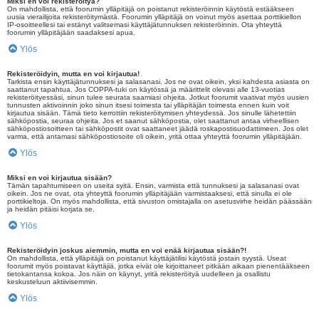
Miksi en voi rekisteröityä?
On mahdollista, että foorumin ylläpitäjä on poistanut rekisteröinnin käytöstä estääkseen
uusia vierailijoita rekisteröitymästä. Foorumin ylläpitäjä on voinut myös asettaa porttikiellon
IP-osoitteellesi tai estänyt valitsemasi käyttäjätunnuksen rekisteröinnin. Ota yhteyttä
foorumin ylläpitäjään saadaksesi apua.
Ylös
Rekisteröidyin, mutta en voi kirjautua!
Tarkista ensin käyttäjätunnuksesi ja salasanasi. Jos ne ovat oikein, yksi kahdesta asiasta on
saattanut tapahtua. Jos COPPA-tuki on käytössä ja määrittelit olevasi alle 13-vuotias
rekisteröityessäsi, sinun tulee seurata saamiasi ohjeita. Jotkut foorumit vaativat myös uusien
tunnusten aktivoinnin joko sinun itsesi toimesta tai ylläpitäjän toimesta ennen kuin voit
kirjautua sisään. Tämä tieto kerrottiin rekisteröitymisen yhteydessä. Jos sinulle lähetettiin
sähköpostia, seuraa ohjeita. Jos et saanut sähköpostia, olet saattanut antaa virheellisen
sähköpostiosoitteen tai sähköpostit ovat saattaneet jäädä roskapostisuodattimeen. Jos olet
varma, että antamasi sähköpostiosoite oli oikein, yritä ottaa yhteyttä foorumin ylläpitäjään.
Ylös
Miksi en voi kirjautua sisään?
Tämän tapahtumiseen on useita syitä. Ensin, varmista että tunnuksesi ja salasanasi ovat
oikein. Jos ne ovat, ota yhteyttä foorumin ylläpitäjään varmistaaksesi, että sinulla ei ole
porttikieltoja. On myös mahdollista, että sivuston omistajalla on asetusvirhe heidän päässään
ja heidän pitäisi korjata se.
Ylös
Rekisteröidyin joskus aiemmin, mutta en voi enää kirjautua sisään?!
On mahdollista, että ylläpitäjä on poistanut käyttäjätilisi käytöstä jostain syystä. Useat
foorumit myös poistavat käyttäjiä, jotka eivät ole kirjoittaneet pitkään aikaan pienentääkseen
tietokantansa kokoa. Jos näin on käynyt, yritä rekisteröityä uudelleen ja osallistu
keskusteluun aktiivisemmin.
Ylös