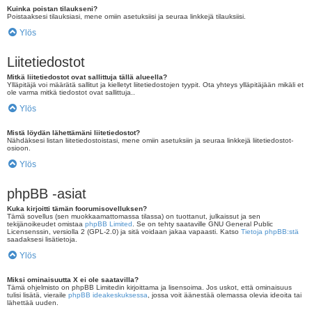
Kuinka poistan tilaukseni?
Poistaaksesi tilauksiasi, mene omiin asetuksiisi ja seuraa linkkejä tilauksiisi.
Ylös
Liitetiedostot
Mitkä liitetiedostot ovat sallittuja tällä alueella?
Ylläpitäjä voi määrätä sallitut ja kielletyt liitetiedostojen tyypit. Ota yhteys ylläpitäjään mikäli et
ole varma mitkä tiedostot ovat sallittuja..
Ylös
Mistä löydän lähettämäni liitetiedostot?
Nähdäksesi listan liitetiedostoistasi, mene omiin asetuksiin ja seuraa linkkejä liitetiedostot-
osioon.
Ylös
phpBB -asiat
Kuka kirjoitti tämän foorumisovelluksen?
Tämä sovellus (sen muokkaamattomassa tilassa) on tuottanut, julkaissut ja sen
tekijänoikeudet omistaa
phpBB Limited
. Se on tehty saataville GNU General Public
Licensenssin, versiolla 2 (GPL-2.0) ja sitä voidaan jakaa vapaasti. Katso
Tietoja phpBB:stä
saadaksesi lisätietoja.
Ylös
Miksi ominaisuutta X ei ole saatavilla?
Tämä ohjelmisto on phpBB Limitedin kirjoittama ja lisensoima. Jos uskot, että ominaisuus
tulisi lisätä, vieraile
phpBB ideakeskuksessa
, jossa voit äänestää olemassa olevia ideoita tai
lähettää uuden.