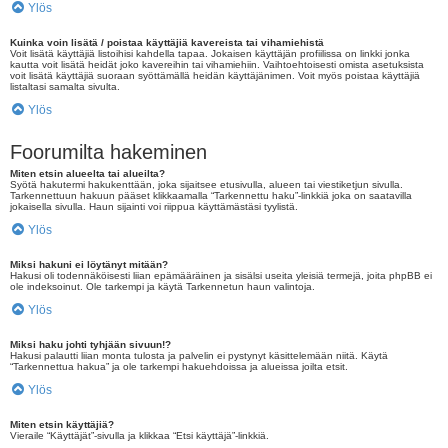
Ylös
Kuinka voin lisätä / poistaa käyttäjiä kavereista tai vihamiehistä
Voit lisätä käyttäjiä listoihisi kahdella tapaa. Jokaisen käyttäjän profiilissa on linkki jonka
kautta voit lisätä heidät joko kavereihin tai vihamiehiin. Vaihtoehtoisesti omista asetuksista
voit lisätä käyttäjiä suoraan syöttämällä heidän käyttäjänimen. Voit myös poistaa käyttäjiä
listaltasi samalta sivulta.
Ylös
Foorumilta hakeminen
Miten etsin alueelta tai alueilta?
Syötä hakutermi hakukenttään, joka sijaitsee etusivulla, alueen tai viestiketjun sivulla.
Tarkennettuun hakuun pääset klikkaamalla “Tarkennettu haku”-linkkiä joka on saatavilla
jokaisella sivulla. Haun sijainti voi riippua käyttämästäsi tyylistä.
Ylös
Miksi hakuni ei löytänyt mitään?
Hakusi oli todennäköisesti liian epämääräinen ja sisälsi useita yleisiä termejä, joita phpBB ei
ole indeksoinut. Ole tarkempi ja käytä Tarkennetun haun valintoja.
Ylös
Miksi haku johti tyhjään sivuun!?
Hakusi palautti liian monta tulosta ja palvelin ei pystynyt käsittelemään niitä. Käytä
“Tarkennettua hakua” ja ole tarkempi hakuehdoissa ja alueissa joilta etsit.
Ylös
Miten etsin käyttäjiä?
Vieraile “Käyttäjät”-sivulla ja klikkaa “Etsi käyttäjä”-linkkiä.