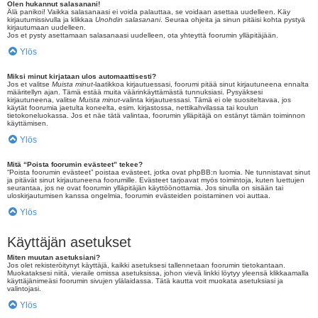
Olen hukannut salasanani!
Älä panikoi! Vaikka salasanaasi ei voida palauttaa, se voidaan asettaa uudelleen. Käy
kirjautumissivulla ja klikkaa
Unohdin salasanani
. Seuraa ohjeita ja sinun pitäisi kohta pystyä
kirjautumaan uudelleen.
Jos et pysty asettamaan salasanaasi uudelleen, ota yhteyttä foorumin ylläpitäjään.
Ylös
Miksi minut kirjataan ulos automaattisesti?
Jos et valitse
Muista minut
-laatikkoa kirjautuessasi, foorumi pitää sinut kirjautuneena ennalta
määritellyn ajan. Tämä estää muita väärinkäyttämästä tunnuksiasi. Pysyäksesi
kirjautuneena, valitse
Muista minut
-valinta kirjautuessasi. Tämä ei ole suositeltavaa, jos
käytät foorumia jaetulta koneelta, esim. kirjastossa, nettikahvilassa tai koulun
tietokoneluokassa. Jos et näe tätä valintaa, foorumin ylläpitäjä on estänyt tämän toiminnon
käyttämisen.
Ylös
Mitä “Poista foorumin evästeet” tekee?
“Poista foorumin evästeet” poistaa evästeet, jotka ovat phpBB:n luomia. Ne tunnistavat sinut
ja pitävät sinut kirjautuneena foorumille. Evästeet tarjoavat myös toimintoja, kuten luettujen
seurantaa, jos ne ovat foorumin ylläpitäjän käyttöönottamia. Jos sinulla on sisään tai
uloskirjautumisen kanssa ongelmia, foorumin evästeiden poistaminen voi auttaa.
Ylös
Käyttäjän asetukset
Miten muutan asetuksiani?
Jos olet rekisteröitynyt käyttäjä, kaikki asetuksesi tallennetaan foorumin tietokantaan.
Muokataksesi niitä, vieraile omissa asetuksissa, johon vievä linkki löytyy yleensä klikkaamalla
käyttäjänimeäsi foorumin sivujen ylälaidassa. Tätä kautta voit muokata asetuksiasi ja
valintojasi.
Ylös