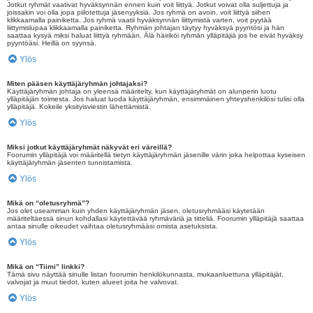
Jotkut ryhmät vaativat hyväksynnän ennen kuin voit liittyä. Jotkut voivat olla suljettuja ja
joissakin voi olla jopa piilotettuja jäsenyyksiä. Jos ryhmä on avoin, voit liittyä siihen
klikkaamalla painiketta. Jos ryhmä vaatii hyväksynnän liittymistä varten, voit pyytää
liittymislupaa klikkaamalla painiketta. Ryhmän johtajan täytyy hyväksyä pyyntösi ja hän
saattaa kysyä miksi haluat liittyä ryhmään. Älä häiriköi ryhmän ylläpitäjiä jos he eivät hyväksy
pyyntöäsi. Heillä on syynsä.
Ylös
Miten pääsen käyttäjäryhmän johtajaksi?
Käyttäjäryhmän johtaja on yleensä määritelty, kun käyttäjäryhmät on alunperin luotu
ylläpitäjän toimesta. Jos haluat luoda käyttäjäryhmän, ensimmäinen yhteyshenkilösi tulisi olla
ylläpitäjä. Kokeile yksityisviestin lähettämistä.
Ylös
Miksi jotkut käyttäjäryhmät näkyvät eri väreillä?
Foorumin ylläpitäjä voi määritellä tietyn käyttäjäryhmän jäsenille värin joka helpottaa kyseisen
käyttäjäryhmän jäsenten tunnistamista.
Ylös
Mikä on “oletusryhmä”?
Jos olet useamman kuin yhden käyttäjäryhmän jäsen, oletusryhmääsi käytetään
määriteltäessä sinun kohdallasi käytettävää ryhmäväriä ja titteliä. Foorumin ylläpitäjä saattaa
antaa sinulle oikeudet vaihtaa oletusryhmääsi omista asetuksista.
Ylös
Mikä on “Tiimi” linkki?
Tämä sivu näyttää sinulle listan foorumin henkilökunnasta, mukaanluettuna ylläpitäjät,
valvojat ja muut tiedot, kuten alueet joita he valvovat.
Ylös