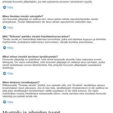
yhteyttä foorumin ylläpitäjään, jos olet epävarma annetun varoituksen syystä.
Ylös
Miten ilmoitan viestin valvojalle?
Jos foorumin ylläpitäjä on sallinut sen, sinun pitäisi nähdä raportointipainike viestin
yhteydessä. Tämän klikkaaminen vie sinut viestin raportoinnin vaiheiden läpi.
Ylös
Mitä “Tallenna”-painike viestin kirjoittamisessa tekee?
Tämän avulla on mahdollista tallentaa luonnoksia, jotka voit kirjoittaa loppuun ja lähettää
myöhemmin. Avataksesi tallennetun luonnoksen, vieraile komissa asetuksissa.
Ylös
Miksi minun viestini tarvitsee hyväksynnän?
Foorumin ylläpitäjä on päättänyt, että viestit kyseiselle alueelle tulee tarkastaa ennen
lähetystä. On myös mahdollista, että foorumin ylläpitäjä on siirtänyt sinut ryhmään, jonka
viestit tarkistetaan ennen lähettämistä. Ota yhteyttä foorumin ylläpitäjään saadaksesi
lisätietoja.
Ylös
Miten tönäisen viestiketjuani?
Klikkaamalla “Tönaise viestiä” -linkkiä, kun katselet sitä, voit “tönäistä” viestiketjua alueen
ensimmäisen sivun yläosaan. Jos et näe tätä, viestiketjujen tönäiseminen ei ole sallittua tai
aika joka viestiketjujen tönäisemisen välillä vaaditaan ei ole vielä kulunut. On myös
mahdollista nostaa viestiketjua vastaamalla siihen, mutta varmista että noudatat foorumin
sääntöjä jos päätät tehdä niin.
Ylös
Muotoilu ja aiheiden tyypit