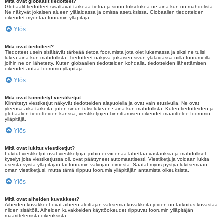
Mitä ovat globaalit tiedotteet?
Globaalit tiedotteet sisältävät tärkeää tietoa ja sinun tulisi lukea ne aina kun on mahdolista.
Ne näkyvät jokaisen alueen ylälaidassa ja omissa asetuksissa. Globaalien tiedotteiden
oikeudet myöntää foorumin ylläpitäjä.
Ylös
Mitä ovat tiedotteet?
Tiedotteet usein sisältävät tärkeää tietoa foorumista jota olet lukemassa ja siksi ne tulisi
lukea aina kun mahdollista. Tiedotteet näkyvät jokaisen sivun ylälaidassa niillä foorumeilla
joihin ne on lähetetty. Kuten globaalien tiedotteiden kohdalla, tiedotteiden lähettämisen
oikeudet antaa foorumin ylläpitäjä.
Ylös
Mitä ovat kiinnitetyt viestiketjut
Kiinnitetyt viestiketjut näkyvät tiedotteiden alapuolella ja ovat vain etusivulla. Ne ovat
yleensä aika tärkeitä, joten sinun tulisi lukea ne aina kun mahdollista. Kuten tiedotteiden ja
globaalien tiedotteiden kanssa, viestiketjujen kiinnittämisen oikeudet määrittelee foorumin
ylläpitäjä.
Ylös
Mitä ovat lukitut viestiketjut?
Lukitut viestiketjut ovat viestiketjuja, joihin ei voi enää lähettää vastauksia ja mahdolliset
kyselyt joita viestiketjussa oli, ovat päättyneet automaattisesti. Viestiketjuja voidaan lukita
useista syistä ylläpitäjän tai foorumin valvojan toimesta. Saatat myös pystyä lukitsemaan
oman viestiketjusi, mutta tämä riippuu foorumin ylläpitäjän antamista oikeuksista.
Ylös
Mitä ovat aiheiden kuvakkeet?
Aiheiden kuvakkeet ovat aiheen aloittajan valitsemia kuvakkeita joiden on tarkoitus kuvastaa
niiden sisältöä. Aiheiden kuvakkeiden käyttöoikeudet riippuvat foorumin ylläpitäjän
määrittelemistä oikeuksista.