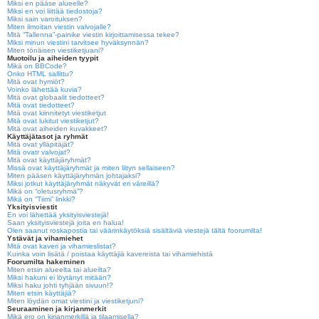
Miksi en pääse alueelle?
Miksi en voi liittää tiedostoja?
Miksi sain varoituksen?
Miten ilmoitan viestin valvojalle?
Mitä “Tallenna”-painike viestin kirjoittamisessa tekee?
Miksi minun viestini tarvitsee hyväksynnän?
Miten tönäisen viestiketjuani?
Muotoilu ja aiheiden tyypit
Mikä on BBCode?
Onko HTML sallittu?
Mitä ovat hymiöt?
Voinko lähettää kuvia?
Mitä ovat globaalit tiedotteet?
Mitä ovat tiedotteet?
Mitä ovat kiinnitetyt viestiketjut
Mitä ovat lukitut viestiketjut?
Mitä ovat aiheiden kuvakkeet?
Käyttäjätasot ja ryhmät
Mitä ovat ylläpitäjät?
Mitä ovatr valvojat?
Mitä ovat käyttäjäryhmät?
Missä ovat käyttäjäryhmät ja miten liityn sellaiseen?
Miten pääsen käyttäjäryhmän johtajaksi?
Miksi jotkut käyttäjäryhmät näkyvät eri väreillä?
Mikä on “oletusryhmä”?
Mikä on “Tiimi” linkki?
Yksityisviestit
En voi lähettää yksityisviestejä!
Saan yksityisviestejä joita en halua!
Olen saanut roskapostia tai väärinkäytöksiä sisältäviä viestejä tältä foorumilta!
Ystävät ja vihamiehet
Mitä ovat kaveri ja vihamieslistat?
Kuinka voin lisätä / poistaa käyttäjiä kavereista tai vihamiehistä
Foorumilta hakeminen
Miten etsin alueelta tai alueilta?
Miksi hakuni ei löytänyt mitään?
Miksi haku johti tyhjään sivuun!?
Miten etsin käyttäjiä?
Miten löydän omat viestini ja viestiketjuni?
Seuraaminen ja kirjanmerkit
Mikä ero on kirjanmerkillä ja tilaamisella?