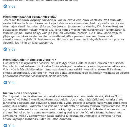
Ylös
Miten muokkaan tai poistan viestejä?
Jos et ole foorumin ylläpitäjä tai valvoja, voit muokata vain omia viestejäsi. Voit muokata
viestiä klikkaamalla muokkaa-painiketta haluamassasi viestissä. Joskus painike toimii vain
tietyn ajan viestin luomisen jälkeen. Jos joku on jo vastannut viestiin, löydät viestiketjuun
palatessasi pienen tekstin viestisi alla, joka kertoo viestin muokkauskertojen lukumäärän ja
muokkausajan. Tämä näkyy vain jos joku on vastannut viestiin. Se ei näy, jos valvoja tai
ylläpitäjä muokkaa viestiä, mutta he saattavat jättää pienen huomautuksen viestin
muokkaamisen syistä niin halutessaan. Huomaa, että normaalit käyttäjät eivät voi poistaa
viestejä, jos niihin on joku vastannut.
Ylös
Miten liitän allekirjoituksen viestiini?
Lisätäksesi allekirjoituksen viestiisi, sinun täytyy ensin luoda sellainen omissa asetuksissa.
Kun olet luonut sellaisen, voit valita
Lisää allekirjoitus
-valinnan viestin kirjoituslomakkeessa.
Voit myös lisätä allekirjoituksen automaattisesti aina kaikkiin viesteihisi tekemällä valinnan
omissa asetuksissa. Jos teet niin, voit silti estää allekirjoituksen liittämisen yksittäiseen viestiin
poistamalla valinnan viestinkirjoituslomakkeessa.
Ylös
Kuinka luon äänestyksen?
Kun kirjoitat uuta viestiketjua tai muokkaat viestiketjun ensimmäistä viestiä, klikkaa "Luo
äänestys"-välilehteä viestilomakkeen alapuolella. Jos et näe tätä välilehteä, sinulla ei ole
tarvittavia oikeuksia äänestysten luomiseen. Syötä otsikko ja ainakin kaksi vaihtoehtoa niille
varattuihin kenttiin. Varmista että jokainen vaihtoehto on omalla rivillään tekstikentässä. Voit
myös määritellä kuinka monta vaihtoehtoa käyttäjät voivat valita kohdasta You can also set
the number of options users may select during voting under “Kuinka monta vaihtoehtoa
käyttäjä voi valita”, äänestyksen kesto päivinä (0 kestää loputtomasti) ja viimeisenä voit
antaa käyttäjille mahdollisuuden muuttaa ääntään.
Ylös