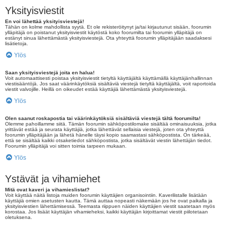
Yksityisviestit
En voi lähettää yksityisviestejä!
Tähän on kolme mahdollista syytä. Et ole rekisteröitynyt ja/tai kirjautunut sisään, foorumin
ylläpitäjä on poistanut yksityisviestit käytöstä koko foorumilta tai foorumin ylläpitäjä on
estänyt sinua lähettämästä yksityisviestejä. Ota yhteyttä foorumin ylläpitäjään saadaksesi
lisätietoja.
Ylös
Saan yksityisviestejä joita en halua!
Voit automaattisesti poistaa yksityisviestit tietyltä käyttäjältä käyttämällä käyttäjänhallinnan
viestisääntöjä. Jos saat väärinkäytöksiä sisältäviä viestejä tietyltä käyttäjältä, voit raportoida
viestit valvojille. Heillä on oikeudet estää käyttäjiä lähettämästä yksityisviestejä.
Ylös
Olen saanut roskapostia tai väärinkäytöksiä sisältäviä viestejä tältä foorumilta!
Olemme pahoillamme siitä. Tämän foorumin sähköpostilomake sisältää ominaisuuksia, jotka
yrittävät estää ja seurata käyttäjiä, jotka lähettävät sellaisia viestejä, joten ota yhteyttä
foorumin ylläpitäjään ja lähetä hänelle täysi kopio saamastasi sähköpostista. On tärkeää,
että se sisältää kaikki otsaketiedot sähköpostista, jotka sisältävät viestin lähettäjän tiedot.
Foorumin ylläpitäjä voi sitten toimia tarpeen mukaan.
Ylös
Ystävät ja vihamiehet
Mitä ovat kaveri ja vihamieslistat?
Voit käyttää näitä listoja muiden foorumin käyttäjien organisointiin. Kaverilistalle lisätään
käyttäjiä omien asetusten kautta. Tämä auttaa nopeasti näkemään jos he ovat paikalla ja
yksityisviestien lähettämisessä. Teemasta riippuen näiden käyttäjien viestit saatetaan myös
korostaa. Jos lisäät käyttäjän vihamieheksi, kaikki käyttäjän kirjoittamat viestit piilotetaan
oletuksena.