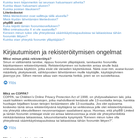
Kuinka teen kirjanmerkin tai seuraan haluamaani aihetta?
Kuinka tilaan haluamani alueen?
Kuinka poistan tilaukseni?
Liitetiedostot
Mitkä liitetiedostot ovat sallittuja tällä alueella?
Mistä löydän lähettämäni liitetiedostot?
phpBB -asiat
Kuka kirjoitti tämän foorumisovelluksen?
Miksi ominaisuutta X ei ole saatavilla?
Keneen minun tulee olla yhteydessä väärinkäytöstapauksissa tai lakiasioissa tähän
foorumiin liittyen?
Kuinka otan yhteyttä foorumin ylläpitäjään?
Kirjautumisen ja rekisteröitymisen ongelmat
Miksi minun pitää rekisteröityä?
Sinun ei välttämättä tarvitse, riippuu foorumin ylläpitäjästä, tarvitaanko foorumilla
kirjoittamiseen rekisteröitymistä. Rekisteröityminen voi kuitenkin antaa sinulle lisää
ominaisuuksia käyttöön, jotka eivät ole vieraiden käytettävissä. Näitä ovat mm. avatar-kuvan
määrittely, yksityisviestit, sähköpostien lähettäminen muille käyttäjille, käyttäjäryhmien
jäsenyys jne. Siihen menee aikaa vain muutamia hetkiä, joten se on suositeltavaa.
Ylös
Mikä on COPPA?
COPPA, tai Children’s Online Privacy Protection Act of 1998, on yhdysvaltalainen laki, joka
vaatii kaikkien verkkosivustojen, jotka mahdollisesti keräävät alle 13-vuotiailta tietoja, hankkia
huoltajan kirjallisen luvan tietojen keräämiseen alle 13-vuotiaalta. Jos olet epävarma
koskeeko tämä sinua rekisteröityvänä käyttäjänä tai verkkosivua jolle olet rekisteröitymässä,
ota yhteyttä oikeudelliseen neuvonantajaan saadaksesi apua. Huomaa, että phpBB Limited
ja tämän foorumin omistajat eivät voi antaa lakineuvontaa ja eivät ole yhteyshenkilöitä
minkäänlaisissa lakiasioissa, lukuunottamatta kysymystä “Keneen minun tulee olla
yhteydessä väärinkäytöstapauksissa tai lakiasioissa tähän foorumiin liittyen?”.
Ylös