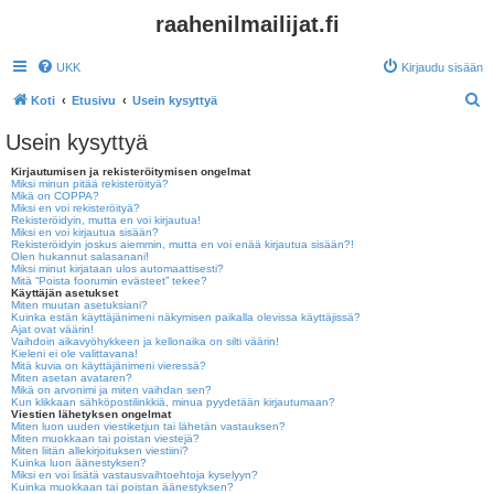
raahenilmailijat.fi
UKK
Kirjaudu sisään
E
Koti
Etusivu
Usein kysyttyä
t
Usein kysyttyä
s
Kirjautumisen ja rekisteröitymisen ongelmat
i
Miksi minun pitää rekisteröityä?
Mikä on COPPA?
Miksi en voi rekisteröityä?
Rekisteröidyin, mutta en voi kirjautua!
Miksi en voi kirjautua sisään?
Rekisteröidyin joskus aiemmin, mutta en voi enää kirjautua sisään?!
Olen hukannut salasanani!
Miksi minut kirjataan ulos automaattisesti?
Mitä “Poista foorumin evästeet” tekee?
Käyttäjän asetukset
Miten muutan asetuksiani?
Kuinka estän käyttäjänimeni näkymisen paikalla olevissa käyttäjissä?
Ajat ovat väärin!
Vaihdoin aikavyöhykkeen ja kellonaika on silti väärin!
Kieleni ei ole valittavana!
Mitä kuvia on käyttäjänimeni vieressä?
Miten asetan avataren?
Mikä on arvonimi ja miten vaihdan sen?
Kun klikkaan sähköpostilinkkiä, minua pyydetään kirjautumaan?
Viestien lähetyksen ongelmat
Miten luon uuden viestiketjun tai lähetän vastauksen?
Miten muokkaan tai poistan viestejä?
Miten liitän allekirjoituksen viestiini?
Kuinka luon äänestyksen?
Miksi en voi lisätä vastausvaihtoehtoja kyselyyn?
Kuinka muokkaan tai poistan äänestyksen?