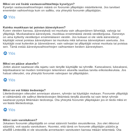
Miksi en voi lisätä vastausvaihtoehtoja kyselyyn?
Kyselyn vastausvaihtoehtojen määrä on foorumin ylläpitäjän määrittelemä. Jos tarvitset
enemmän vaihtoehtoja kuin on sallittu, ota yhteyttä foorumin ylläpitäjään.
Ylös
Kuinka muokkaan tai poistan äänestyksen?
Kuten viestien kanssa, äänestyksiä voi muokata vain alkuperäinen lähettäjä, valvoja tai
ylläpitäjä. Muokataksesi äänestystä, muokkaa ensimmäistä viestiä viestiketjussa. Äänestys
on aina kytketty viestiketjun ensimmäiseen viestiin. Jos kukaan ei ole vielä äänestänyt,
käyttäjät voivat poistaa äänestyksen tai muokata mitä tahansa äänestyksen asetusta. Jos
käyttäjät ovat kuitenkin jo äänestäneet, vain valvojat tai ylläpitäjät voivat muokata tai poistaa
sen. Tämä estää äänestysvaihtoehtojen vaihtamisen kesken äänestyksen.
Ylös
Miksi en pääse alueelle?
Jotkin alueet saattavat olla rajattu vain tietyille käyttäjille tai ryhmille. Katsoaksesi, lukeaksesi,
kirjoittaaksesi tai muiden toimintojen tekeminen alueella saattaa tarvita erikoisoikeuksia. Jos
haluat oikeudet, ota yhteyttä foorumin valvojaan tai ylläpitäjään.
Ylös
Miksi en voi liittää tiedostoja?
Liitetiedostojen oikeudet annetaan alueen, ryhmän tai käyttäjän mukaan. Foorumin ylläpitäjä
ei välttämättä ole sallinut liitetiedostojen liittämistä tietyllä alueella tai vain tietyt ryhmät
saattavat pystyä liittämään tiedostoja. Ota yhteyttä foorumin ylläpitäjään jos et tiedä miksi et
voi lisätä liitetiedostoja.
Ylös
Miksi sain varoituksen?
Jokaisen foorumin ylläpitäjällä on omat säännöt heidän sivustollensa. Jos olet rikkonut
sääntöä, voit saada varoituksen. Huomioi, että tämä on foorumin ylläpitäjän päätös ja
phpBB Limitedillä ei ole sivustolla annettavien varoitusten kanssa mitään tekemistä. Ota