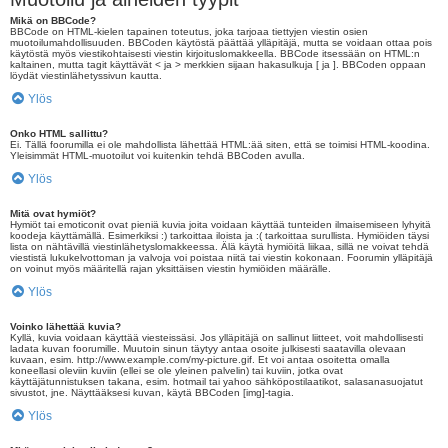
Mikä on BBCode?
BBCode on HTML-kielen tapainen toteutus, joka tarjoaa tiettyjen viestin osien
muotoilumahdollisuuden. BBCoden käytöstä päättää ylläpitäjä, mutta se voidaan ottaa pois
käytöstä myös viestikohtaisesti viestin kirjoituslomakkeella. BBCode itsessään on HTML:n
kaltainen, mutta tagit käyttävät < ja > merkkien sijaan hakasulkuja [ ja ]. BBCoden oppaan
löydät viestinlähetyssivun kautta.
Ylös
Onko HTML sallittu?
Ei. Tällä foorumilla ei ole mahdollista lähettää HTML:ää siten, että se toimisi HTML-koodina.
Yleisimmät HTML-muotoilut voi kuitenkin tehdä BBCoden avulla.
Ylös
Mitä ovat hymiöt?
Hymiöt tai emoticonit ovat pieniä kuvia joita voidaan käyttää tunteiden ilmaisemiseen lyhyitä
koodeja käyttämällä. Esimerkiksi :) tarkoittaa iloista ja :( tarkoittaa surullista. Hymiöiden täysi
lista on nähtävillä viestinlähetyslomakkeessa. Älä käytä hymiöitä liikaa, sillä ne voivat tehdä
viestistä lukukelvottoman ja valvoja voi poistaa niitä tai viestin kokonaan. Foorumin ylläpitäjä
on voinut myös määritellä rajan yksittäisen viestin hymiöiden määrälle.
Ylös
Voinko lähettää kuvia?
Kyllä, kuvia voidaan käyttää viesteissäsi. Jos ylläpitäjä on sallinut liitteet, voit mahdollisesti
ladata kuvan foorumille. Muutoin sinun täytyy antaa osoite julkisesti saatavilla olevaan
kuvaan, esim. http://www.example.com/my-picture.gif. Et voi antaa osoitetta omalla
koneellasi oleviin kuviin (ellei se ole yleinen palvelin) tai kuviin, jotka ovat
käyttäjätunnistuksen takana, esim. hotmail tai yahoo sähköpostilaatikot, salasanasuojatut
sivustot, jne. Näyttääksesi kuvan, käytä BBCoden [img]-tagia.
Ylös