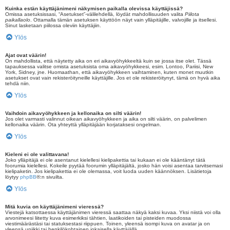
Kuinka estän käyttäjänimeni näkymisen paikalla olevissa käyttäjissä?
Omissa asetuksissasi, “Asetukset”-välilehdellä, löydät mahdollisuuden valita
Piilota
paikallaolo
. Ottamalla tämän asetuksen käyttöön näyt vain ylläpitäjille, valvojille ja itsellesi.
Sinut lasketaan piilossa oleviin käyttäjiin.
Ylös
Ajat ovat väärin!
On mahdollista, että näytetty aika on eri aikavyöhykkeeltä kuin se jossa itse olet. Tässä
tapauksessa valitse omista asetuksista oma aikavyöhykkeesi, esim. Lontoo, Pariisi, New
York, Sidney, jne. Huomaathan, että aikavyöhykkeen vaihtaminen, kuten monet muutkin
asetukset ovat vain rekisteröityneille käyttäjille. Jos et ole rekisteröitynyt, tämä on hyvä aika
tehdä niin.
Ylös
Vaihdoin aikavyöhykkeen ja kellonaika on silti väärin!
Jos olet varmasti valinnut oikean aikavyöhykkeen ja aika on silti väärin, on palvelimen
kellonaika väärin. Ota yhteyttä ylläpitäjään korjataksesi ongelman.
Ylös
Kieleni ei ole valittavana!
Joko ylläpitäjä ei ole asentanut kielellesi kielipakettia tai kukaan ei ole kääntänyt tätä
foorumia kielellesi. Kokeile pyytää foorumin ylläpitäjältä, josko hän voisi asentaa tarvitsemasi
kielipaketin. Jos kielipakettia ei ole olemassa, voit luoda uuden käännöksen. Lisätietoja
löytyy
phpBB
®:n sivuilta.
Ylös
Mitä kuvia on käyttäjänimeni vieressä?
Viestejä katsottaessa käyttäjänimen vieressä saattaa näkyä kaksi kuvaa. Yksi niistä voi olla
arvonimeesi liitetty kuva esimerkiksi tähtien, laatikoiden tai pisteiden muodossa
viestimäärästäsi tai statuksestasi riippuen. Toinen, yleensä isompi kuva on avatar ja on
yleensä uniikki tai henkilökohtainen jokaisella käyttäjällä.