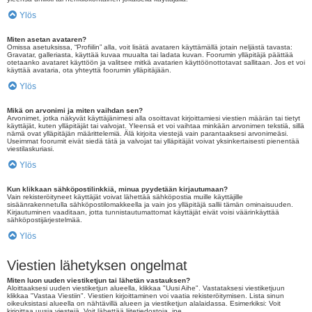
Ylös
Miten asetan avataren?
Omissa asetuksissa, “Profiilin” alla, voit lisätä avataren käyttämällä jotain neljästä tavasta:
Gravatar, galleriasta, käyttää kuvaa muualta tai ladata kuvan. Foorumin ylläpitäjä päättää
otetaanko avataret käyttöön ja valitsee mitkä avatarien käyttöönottotavat sallitaan. Jos et voi
käyttää avataria, ota yhteyttä foorumin ylläpitäjään.
Ylös
Mikä on arvonimi ja miten vaihdan sen?
Arvonimet, jotka näkyvät käyttäjänimesi alla osoittavat kirjoittamiesi viestien määrän tai tietyt
käyttäjät, kuten ylläpitäjät tai valvojat. Yleensä et voi vaihtaa minkään arvonimen tekstiä, sillä
nämä ovat ylläpitäjän määrittelemiä. Älä kirjoita viestejä vain parantaaksesi arvonimeäsi.
Useimmat foorumit eivät siedä tätä ja valvojat tai ylläpitäjät voivat yksinkertaisesti pienentää
viestilaskuriasi.
Ylös
Kun klikkaan sähköpostilinkkiä, minua pyydetään kirjautumaan?
Vain rekisteröityneet käyttäjät voivat lähettää sähköpostia muille käyttäjille
sisäänrakennetulla sähköpostilomakkeella ja vain jos ylläpitäjä sallii tämän ominaisuuden.
Kirjautuminen vaaditaan, jotta tunnistautumattomat käyttäjät eivät voisi väärinkäyttää
sähköpostijärjestelmää.
Ylös
Viestien lähetyksen ongelmat
Miten luon uuden viestiketjun tai lähetän vastauksen?
Aloittaaksesi uuden viestiketjun alueella, klikkaa "Uusi Aihe". Vastataksesi viestiketjuun
klikkaa "Vastaa Viestiin". Viestien kirjoittaminen voi vaatia rekisteröitymisen. Lista sinun
oikeuksistasi alueella on nähtävillä alueen ja viestiketjun alalaidassa. Esimerkiksi: Voit
kirjoittaa uusia viestejä, Voit lähettää liitetiedostoja, jne.