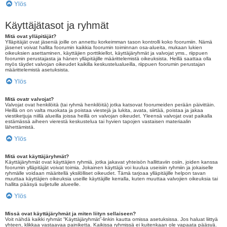
Ylös
Käyttäjätasot ja ryhmät
Mitä ovat ylläpitäjät?
Ylläpitäjät ovat jäseniä joille on annettu korkeimman tason kontrolli koko foorumiin. Nämä
jäsenet voivat hallita foorumin kaikkia foorumin toiminnan osa-alueita, mukaan lukien
oikeuksien asettaminen, käyttäjien porttikiellot, käyttäjäryhmät ja valvojat yms., riippuen
foorumin perustajasta ja hänen ylläpitäjille määrittelemistä oikeuksista. Heillä saattaa olla
myös täydet valvojan oikeudet kaikilla keskustelualueilla, riippuen foorumin perustajan
määrittelemistä asetuksista.
Ylös
Mitä ovatr valvojat?
Valvojat ovat henkilöitä (tai ryhmä henkilöitä) jotka katsovat foorumeiden perään päivittäin.
Heillä on on valta muokata ja poistaa viestejä ja lukita, avata, siirtää, poistaa ja jakaa
viestiketjuja niillä alueilla joissa heillä on valvojan oikeudet. Yleensä valvojat ovat paikalla
estämässä aiheen vierestä keskustelua tai hyvien tapojen vastaisen materiaalin
lähettämistä.
Ylös
Mitä ovat käyttäjäryhmät?
Käyttäjäryhmät ovat käyttäjien ryhmiä, jotka jakavat yhteisön hallittaviin osiin, joiden kanssa
foorumin ylläpitäjät voivat toimia. Jokainen käyttäjä voi kuulua useisiin ryhmiin ja jokaiselle
ryhmälle voidaan määritellä yksilölliset oikeudet. Tämä tarjoaa ylläpitäjille helpon tavan
muuttaa käyttäjien oikeuksia useille käyttäjille kerralla, kuten muuttaa valvojien oikeuksia tai
hallita pääsyä suljetulle alueelle.
Ylös
Missä ovat käyttäjäryhmät ja miten liityn sellaiseen?
Voit nähdä kaikki ryhmät “Käyttäjäryhmät”-linkin kautta omissa asetuksissa. Jos haluat liittyä
yhteen, klikkaa vastaavaa painiketta. Kaikissa ryhmissä ei kuitenkaan ole vapaata pääsyä.