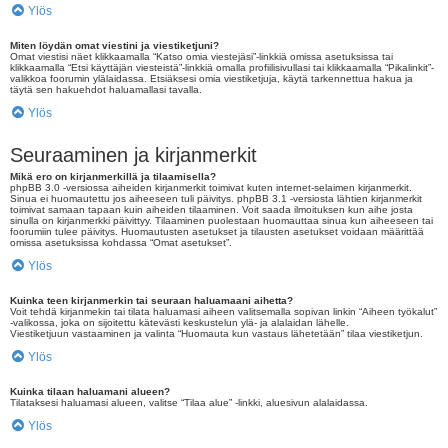
Ylös
Miten löydän omat viestini ja viestiketjuni?
Omat viestisi näet klikkaamalla “Katso omia viestejäsi”-linkkiä omissa asetuksissa tai
klikkaamalla “Etsi käyttäjän viesteistä”-linkkiä omalla profiilisivullasi tai klikkaamalla “Pikalinkit”-
valikkoa foorumin ylälaidassa. Etsiäksesi omia viestiketjuja, käytä tarkennettua hakua ja
täytä sen hakuehdot haluamallasi tavalla.
Ylös
Seuraaminen ja kirjanmerkit
Mikä ero on kirjanmerkillä ja tilaamisella?
phpBB 3.0 -versiossa aiheiden kirjanmerkit toimivat kuten internet-selaimen kirjanmerkit.
Sinua ei huomautettu jos aiheeseen tuli päivitys. phpBB 3.1 -versiosta lähtien kirjanmerkit
toimivat samaan tapaan kuin aiheiden tilaaminen. Voit saada ilmoituksen kun aihe josta
sinulla on kirjanmerkki päivittyy. Tilaaminen puolestaan huomauttaa sinua kun aiheeseen tai
foorumiin tulee päivitys. Huomautusten asetukset ja tilausten asetukset voidaan määrittää
omissa asetuksissa kohdassa “Omat asetukset”.
Ylös
Kuinka teen kirjanmerkin tai seuraan haluamaani aihetta?
Voit tehdä kirjanmekin tai tilata haluamasi aiheen valitsemalla sopivan linkin “Aiheen työkalut”
-valikossa, joka on sijoitettu kätevästi keskustelun ylä- ja alalaidan lähelle.
Viestiketjuun vastaaminen ja valinta “Huomauta kun vastaus lähetetään” tilaa viestiketjun.
Ylös
Kuinka tilaan haluamani alueen?
Tilataksesi haluamasi alueen, valitse “Tilaa alue” -linkki, aluesivun alalaidassa.
Ylös