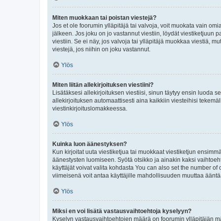
Miten muokkaan tai poistan viestejä?
Jos et ole foorumin ylläpitäjä tai valvoja, voit muokata vain om
jälkeen. Jos joku on jo vastannut viestiin, löydät viestiketjuu
viestiin. Se ei näy, jos valvoja tai ylläpitäjä muokkaa viestiä,
viestejä, jos niihin on joku vastannut.
Ylös
Miten liitän allekirjoituksen viestiini?
Lisätäksesi allekirjoituksen viestiisi, sinun täytyy ensin luoda s
allekirjoituksen automaattisesti aina kaikkiin viesteihisi tekemäl
viestinkirjoituslomakkeessa.
Ylös
Kuinka luon äänestyksen?
Kun kirjoitat uuta viestiketjua tai muokkaat viestiketjun ensimmäi
äänestysten luomiseen. Syötä otsikko ja ainakin kaksi vaihtoehto
käyttäjät voivat valita kohdasta You can also set the number of
viimeisenä voit antaa käyttäjille mahdollisuuden muuttaa ääntä
Ylös
Miksi en voi lisätä vastausvaihtoehtoja kyselyyn?
Kyselyn vastausvaihtoehtojen määrä on foorumin ylläpitäjän määr