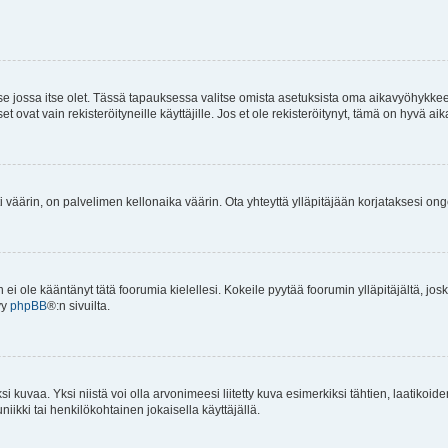
 se jossa itse olet. Tässä tapauksessa valitse omista asetuksista oma aikavyöhykke
vat vain rekisteröityneille käyttäjille. Jos et ole rekisteröitynyt, tämä on hyvä aik
i väärin, on palvelimen kellonaika väärin. Ota yhteyttä ylläpitäjään korjataksesi on
an ei ole kääntänyt tätä foorumia kielellesi. Kokeile pyytää foorumin ylläpitäjältä, jos
yy
phpBB
®:n sivuilta.
 kuvaa. Yksi niistä voi olla arvonimeesi liitetty kuva esimerkiksi tähtien, laatikoid
iikki tai henkilökohtainen jokaisella käyttäjällä.