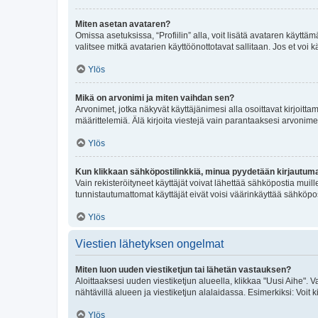
Miten asetan avataren?
Omissa asetuksissa, “Profiilin” alla, voit lisätä avataren käyttä
valitsee mitkä avatarien käyttöönottotavat sallitaan. Jos et voi k
Ylös
Mikä on arvonimi ja miten vaihdan sen?
Arvonimet, jotka näkyvät käyttäjänimesi alla osoittavat kirjoittam
määrittelemiä. Älä kirjoita viestejä vain parantaaksesi arvonimeäs
Ylös
Kun klikkaan sähköpostilinkkiä, minua pyydetään kirjautum
Vain rekisteröityneet käyttäjät voivat lähettää sähköpostia muil
tunnistautumattomat käyttäjät eivät voisi väärinkäyttää sähköpo
Ylös
Viestien lähetyksen ongelmat
Miten luon uuden viestiketjun tai lähetän vastauksen?
Aloittaaksesi uuden viestiketjun alueella, klikkaa "Uusi Aihe". Va
nähtävillä alueen ja viestiketjun alalaidassa. Esimerkiksi: Voit kir
Ylös