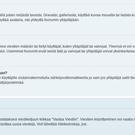
mällä jotain neljästä tavasta: Gravatar, galleriasta, käyttää kuvaa muualta tai ladata
äyttää avataria, ota yhteyttä foorumin ylläpitäjään.
iesi viestien määrän tai tietyt käyttäjät, kuten ylläpitäjät tai valvojat. Yleensä et vo
i. Useimmat foorumit eivät siedä tätä ja valvojat tai ylläpitäjät voivat yksinkertaise
aan?
le käyttäjille sisäänrakennetulla sähköpostilomakkeella ja vain jos ylläpitäjä sallii
stijärjestelmää.
stataksesi viestiketjuun klikkaa "Vastaa Viestiin". Viestien kirjoittaminen voi vaatia
joittaa uusia viestejä, Voit lähettää liitetiedostoja, jne.