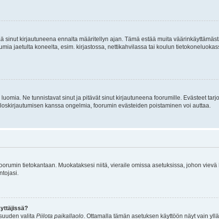
tää sinut kirjautuneena ennalta määritellyn ajan. Tämä estää muita väärinkäyttämäs
rumia jaetulta koneelta, esim. kirjastossa, nettikahvilassa tai koulun tietokoneluokas
luomia. Ne tunnistavat sinut ja pitävät sinut kirjautuneena foorumille. Evästeet tarj
i uloskirjautumisen kanssa ongelmia, foorumin evästeiden poistaminen voi auttaa.
n foorumin tietokantaan. Muokataksesi niitä, vieraile omissa asetuksissa, johon vievä
ntojasi.
yttäjissä?
isuuden valita
Piilota paikallaolo
. Ottamalla tämän asetuksen käyttöön näyt vain ylläpit