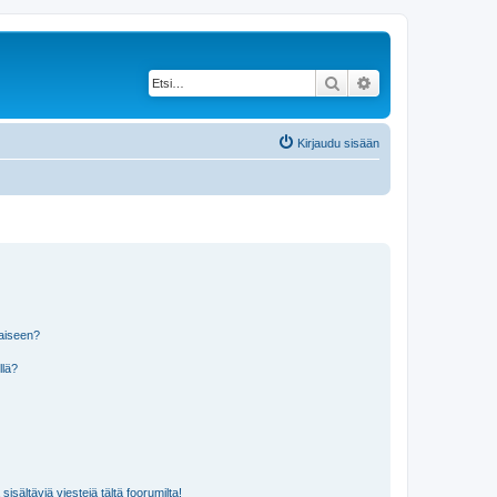
Etsi
Tarkennettu haku
Kirjaudu sisään
laiseen?
llä?
isältäviä viestejä tältä foorumilta!