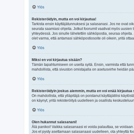
Ylös
Rekisteröidyin, mutta en voi kirjautua!
Tarkista ensin käyttäjätunnuksesi ja salasanasi. Jos ne ovat oik
seurata saamiasi ohjeita. Jotkut foorumit vaativat myös uusien tu
yhteydessä. Jos sinulle lähetettiin sähköpostia, seuraa ohjeita
olet varma, että antamasi sähköpostiosoite oli oikein, yritä ottaa
Ylös
Miksi en voi kirjautua sisään?
Tämän tapahtumiseen on useita syitä. Ensin, varmista että tunnuk
mahdollista, että sivuston omistajalla on asetusvirhe heidän pää
Ylös
Rekisteröidyin joskus aiemmin, mutta en voi enää kirjautua 
On mahdollista, että ylläpitäjä on poistanut käyttäjätilisi käytö
on käynyt, yritä rekisteröityä uudelleen ja osallistu keskusteluu
Ylös
Olen hukannut salasanani!
Älä panikoi! Vaikka salasanaasi ei voida palauttaa, se voidaan 
Jos et pysty asettamaan salasanaasi uudelleen, ota yhteyttä foo