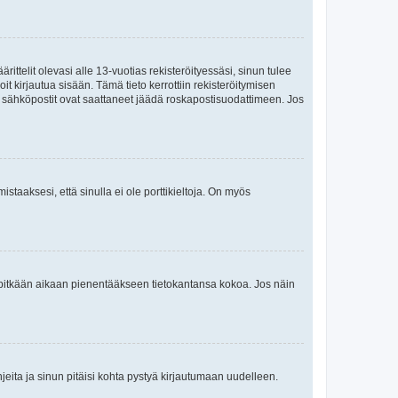
ttelit olevasi alle 13-vuotias rekisteröityessäsi, sinun tulee
it kirjautua sisään. Tämä tieto kerrottiin rekisteröitymisen
ai sähköpostit ovat saattaneet jäädä roskapostisuodattimeen. Jos
staaksesi, että sinulla ei ole porttikieltoja. On myös
neet pitkään aikaan pienentääkseen tietokantansa kokoa. Jos näin
jeita ja sinun pitäisi kohta pystyä kirjautumaan uudelleen.