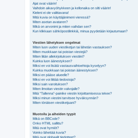
Ajat ovat väärin!
Vaihdoin aikavyöhykkeen ja kellonaika on silti väärin!
Kieleni ei ole valittavana!
Mitä kuvia on käyttäjänimeni vieressä?
Miten asetan avataren?
Mikä on arvonimi ja miten vaihdan sen?
Kun klikkaan sähköpostilinkkiä, minua pyydetään kirjautumaan?
Viestien lähetyksen ongelmat
Miten luon uuden viestiketjun tai lähetän vastauksen?
Miten muokkaan tai poistan viestejä?
Miten liitän allekirjoituksen viestiini?
Kuinka luon äänestyksen?
Miksi en voi lisätä vastausvaihtoehtoja kyselyyn?
Kuinka muokkaan tai poistan äänestyksen?
Miksi en pääse alueelle?
Miksi en voi liittää tiedostoja?
Miksi sain varoituksen?
Miten ilmoitan viestin valvojalle?
Mitä “Tallenna”-painike viestin kirjoittamisessa tekee?
Miksi minun viestini tarvitsee hyväksynnän?
Miten tönäisen viestiketjuani?
Muotoilu ja aiheiden tyypit
Mikä on BBCode?
Onko HTML sallittu?
Mitä ovat hymiöt?
Voinko lähettää kuvia?
Mitä ovat globaalit tiedotteet?