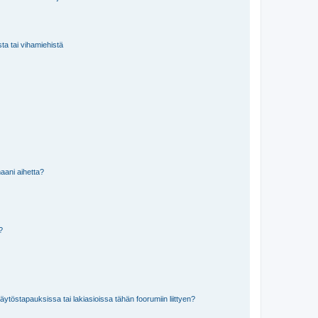
sta tai vihamiehistä
aani aihetta?
a?
töstapauksissa tai lakiasioissa tähän foorumiin liittyen?