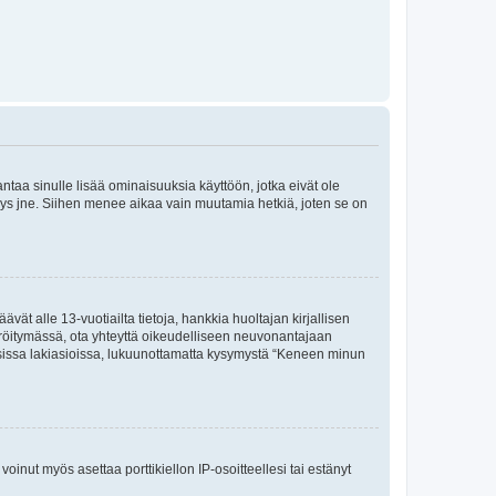
 antaa sinulle lisää ominaisuuksia käyttöön, jotka eivät ole
enyys jne. Siihen menee aikaa vain muutamia hetkiä, joten se on
vät alle 13-vuotiailta tietoja, hankkia huoltajan kirjallisen
teröitymässä, ota yhteyttä oikeudelliseen neuvonantajaan
isissa lakiasioissa, lukuunottamatta kysymystä “Keneen minun
oinut myös asettaa porttikiellon IP-osoitteellesi tai estänyt