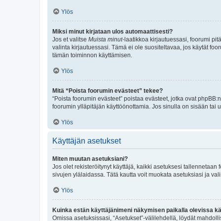
Ylös
Miksi minut kirjataan ulos automaattisesti?
Jos et valitse
Muista minut
-laatikkoa kirjautuessasi, foorumi pi
valinta kirjautuessasi. Tämä ei ole suositeltavaa, jos käytät foo
tämän toiminnon käyttämisen.
Ylös
Mitä “Poista foorumin evästeet” tekee?
“Poista foorumin evästeet” poistaa evästeet, jotka ovat phpBB:n 
foorumin ylläpitäjän käyttöönottamia. Jos sinulla on sisään ta
Ylös
Käyttäjän asetukset
Miten muutan asetuksiani?
Jos olet rekisteröitynyt käyttäjä, kaikki asetuksesi tallennetaa
sivujen ylälaidassa. Tätä kautta voit muokata asetuksiasi ja vali
Ylös
Kuinka estän käyttäjänimeni näkymisen paikalla olevissa kä
Omissa asetuksissasi, “Asetukset”-välilehdellä, löydät mahdoll