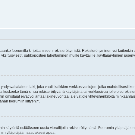
vitaanko foorumilla kirjoittamiseen rekisteröitymistä. Rekisteröityminen voi kuitenkin
 yksityisviestit, sähköpostien lähettäminen muille käyttäjille, käyttäjäryhmien jäs
hdysvaltalainen laki, joka vaatii kaikkien verkkosivustojen, jotka mahdollisesti kerää
a koskeeko tämä sinua rekisteröityvänä käyttäjänä tai verkkosivua jolle olet rekis
 omistajat eivät voi antaa lakineuvontaa ja eivät ole yhteyshenkilöitä minkäänla
ähän foorumiin liittyen?”.
nin käytöstä estääkseen uusia vierailijoita rekisteröitymästä. Foorumin ylläpitäjä on v
umin ylläpitäjään saadaksesi apua.