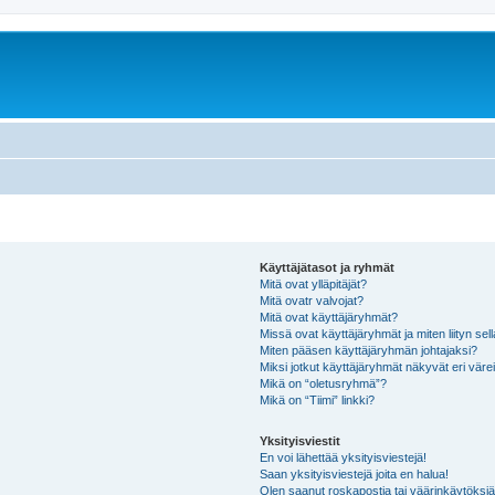
Käyttäjätasot ja ryhmät
Mitä ovat ylläpitäjät?
Mitä ovatr valvojat?
Mitä ovat käyttäjäryhmät?
Missä ovat käyttäjäryhmät ja miten liityn sel
Miten pääsen käyttäjäryhmän johtajaksi?
Miksi jotkut käyttäjäryhmät näkyvät eri värei
Mikä on “oletusryhmä”?
Mikä on “Tiimi” linkki?
Yksityisviestit
En voi lähettää yksityisviestejä!
Saan yksityisviestejä joita en halua!
Olen saanut roskapostia tai väärinkäytöksiä s