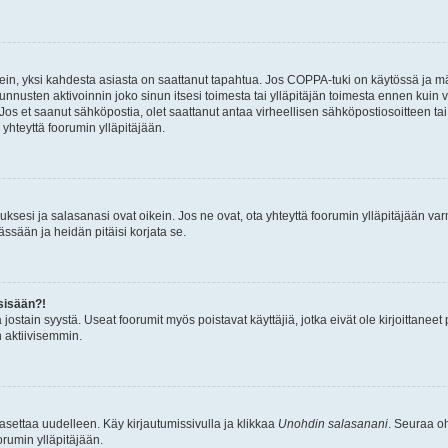
ein, yksi kahdesta asiasta on saattanut tapahtua. Jos COPPA-tuki on käytössä ja määri
nnusten aktivoinnin joko sinun itsesi toimesta tai ylläpitäjän toimesta ennen kuin vo
. Jos et saanut sähköpostia, olet saattanut antaa virheellisen sähköpostiosoitteen t
 yhteyttä foorumin ylläpitäjään.
sesi ja salasanasi ovat oikein. Jos ne ovat, ota yhteyttä foorumin ylläpitäjään varmi
ssään ja heidän pitäisi korjata se.
sisään?!
stä jostain syystä. Useat foorumit myös poistavat käyttäjiä, jotka eivät ole kirjoitta
n aktiivisemmin.
asettaa uudelleen. Käy kirjautumissivulla ja klikkaa
Unohdin salasanani
. Seuraa oh
rumin ylläpitäjään.