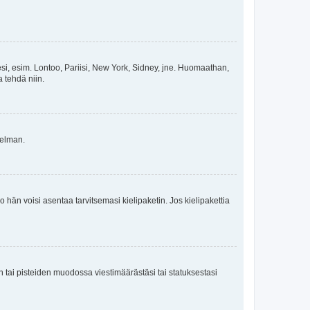
esi, esim. Lontoo, Pariisi, New York, Sidney, jne. Huomaathan,
a tehdä niin.
gelman.
ko hän voisi asentaa tarvitsemasi kielipaketin. Jos kielipakettia
en tai pisteiden muodossa viestimäärästäsi tai statuksestasi