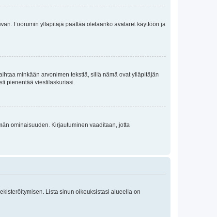
 kuvan. Foorumin ylläpitäjä päättää otetaanko avataret käyttöön ja
i vaihtaa minkään arvonimen tekstiä, sillä nämä ovat ylläpitäjän
sti pienentää viestilaskuriasi.
 tämän ominaisuuden. Kirjautuminen vaaditaan, jotta
 rekisteröitymisen. Lista sinun oikeuksistasi alueella on