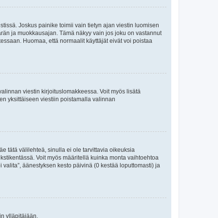
tissä. Joskus painike toimii vain tietyn ajan viestin luomisen
umäärän ja muokkausajan. Tämä näkyy vain jos joku on vastannut
tessaan. Huomaa, että normaalit käyttäjät eivät voi poistaa
valinnan viestin kirjoituslomakkeessa. Voit myös lisätä
isen yksittäiseen viestiin poistamalla valinnan
 tätä välilehteä, sinulla ei ole tarvittavia oikeuksia
 tekstikentässä. Voit myös määritellä kuinka monta vaihtoehtoa
 valita”, äänestyksen kesto päivinä (0 kestää loputtomasti) ja
n ylläpitäjään.