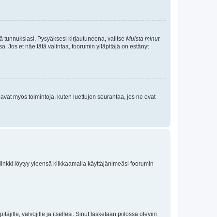
tä tunnuksiasi. Pysyäksesi kirjautuneena, valitse
Muista minut
-
sa. Jos et näe tätä valintaa, foorumin ylläpitäjä on estänyt
oavat myös toimintoja, kuten luettujen seurantaa, jos ne ovat
 linkki löytyy yleensä klikkaamalla käyttäjänimeäsi foorumin
äjille, valvojille ja itsellesi. Sinut lasketaan piilossa oleviin