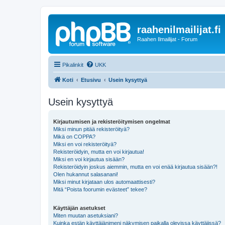
raahenilmailijat.fi
Raahen Ilmailijat - Forum
Pikalinkit
UKK
Koti
Etusivu
Usein kysyttyä
Usein kysyttyä
Kirjautumisen ja rekisteröitymisen ongelmat
Miksi minun pitää rekisteröityä?
Mikä on COPPA?
Miksi en voi rekisteröityä?
Rekisteröidyin, mutta en voi kirjautua!
Miksi en voi kirjautua sisään?
Rekisteröidyin joskus aiemmin, mutta en voi enää kirjautua sisään?!
Olen hukannut salasanani!
Miksi minut kirjataan ulos automaattisesti?
Mitä “Poista foorumin evästeet” tekee?
Käyttäjän asetukset
Miten muutan asetuksiani?
Kuinka estän käyttäjänimeni näkymisen paikalla olevissa käyttäjissä?