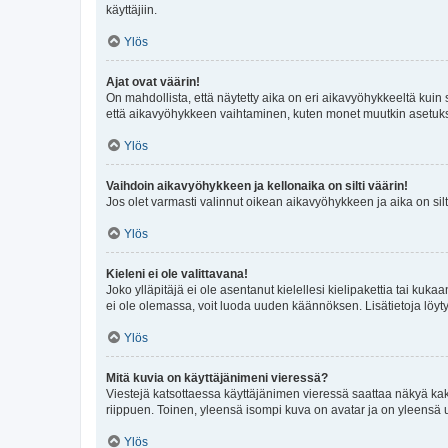
käyttäjiin.
Ylös
Ajat ovat väärin!
On mahdollista, että näytetty aika on eri aikavyöhykkeeltä kuin
että aikavyöhykkeen vaihtaminen, kuten monet muutkin asetukset o
Ylös
Vaihdoin aikavyöhykkeen ja kellonaika on silti väärin!
Jos olet varmasti valinnut oikean aikavyöhykkeen ja aika on silt
Ylös
Kieleni ei ole valittavana!
Joko ylläpitäjä ei ole asentanut kielellesi kielipakettia tai kuka
ei ole olemassa, voit luoda uuden käännöksen. Lisätietoja löyt
Ylös
Mitä kuvia on käyttäjänimeni vieressä?
Viestejä katsottaessa käyttäjänimen vieressä saattaa näkyä kaksi
riippuen. Toinen, yleensä isompi kuva on avatar ja on yleensä un
Ylös