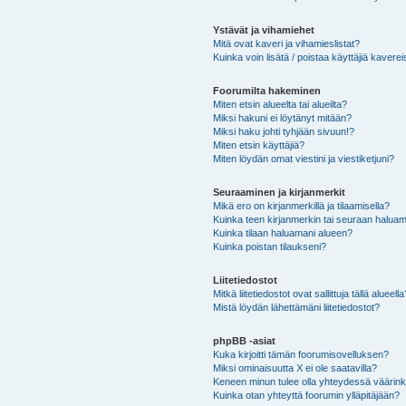
Ystävät ja vihamiehet
Mitä ovat kaveri ja vihamieslistat?
Kuinka voin lisätä / poistaa käyttäjiä kaverei
Foorumilta hakeminen
Miten etsin alueelta tai alueilta?
Miksi hakuni ei löytänyt mitään?
Miksi haku johti tyhjään sivuun!?
Miten etsin käyttäjiä?
Miten löydän omat viestini ja viestiketjuni?
Seuraaminen ja kirjanmerkit
Mikä ero on kirjanmerkillä ja tilaamisella?
Kuinka teen kirjanmerkin tai seuraan haluam
Kuinka tilaan haluamani alueen?
Kuinka poistan tilaukseni?
Liitetiedostot
Mitkä liitetiedostot ovat sallittuja tällä alueell
Mistä löydän lähettämäni liitetiedostot?
phpBB -asiat
Kuka kirjoitti tämän foorumisovelluksen?
Miksi ominaisuutta X ei ole saatavilla?
Keneen minun tulee olla yhteydessä väärinkäy
Kuinka otan yhteyttä foorumin ylläpitäjään?