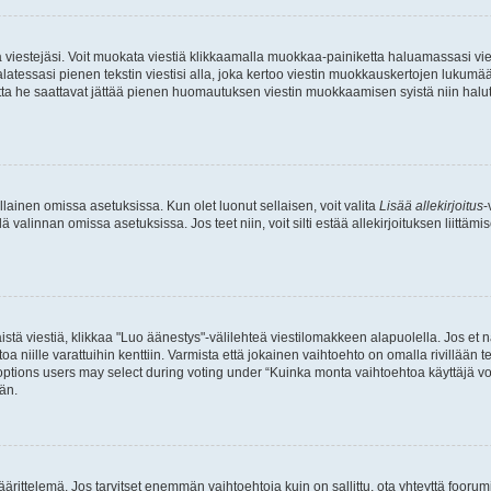
ia viestejäsi. Voit muokata viestiä klikkaamalla muokkaa-painiketta haluamassasi vies
n palatessasi pienen tekstin viestisi alla, joka kertoo viestin muokkauskertojen luk
 mutta he saattavat jättää pienen huomautuksen viestin muokkaamisen syistä niin halu
ellainen omissa asetuksissa. Kun olet luonut sellaisen, voit valita
Lisää allekirjoitus
-
lä valinnan omissa asetuksissa. Jos teet niin, voit silti estää allekirjoituksen liittäm
stä viestiä, klikkaa "Luo äänestys"-välilehteä viestilomakkeen alapuolella. Jos et näe
a niille varattuihin kenttiin. Varmista että jokainen vaihtoehto on omalla rivillään
 options users may select during voting under “Kuinka monta vaihtoehtoa käyttäjä voi
än.
ittelemä. Jos tarvitset enemmän vaihtoehtoja kuin on sallittu, ota yhteyttä foorumi