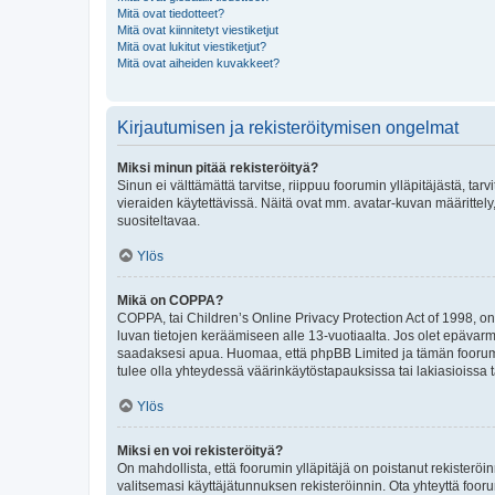
Mitä ovat tiedotteet?
Mitä ovat kiinnitetyt viestiketjut
Mitä ovat lukitut viestiketjut?
Mitä ovat aiheiden kuvakkeet?
Kirjautumisen ja rekisteröitymisen ongelmat
Miksi minun pitää rekisteröityä?
Sinun ei välttämättä tarvitse, riippuu foorumin ylläpitäjästä, tar
vieraiden käytettävissä. Näitä ovat mm. avatar-kuvan määrittely,
suositeltavaa.
Ylös
Mikä on COPPA?
COPPA, tai Children’s Online Privacy Protection Act of 1998, on y
luvan tietojen keräämiseen alle 13-vuotiaalta. Jos olet epävarm
saadaksesi apua. Huomaa, että phpBB Limited ja tämän foorumin
tulee olla yhteydessä väärinkäytöstapauksissa tai lakiasioissa t
Ylös
Miksi en voi rekisteröityä?
On mahdollista, että foorumin ylläpitäjä on poistanut rekisteröin
valitsemasi käyttäjätunnuksen rekisteröinnin. Ota yhteyttä foor